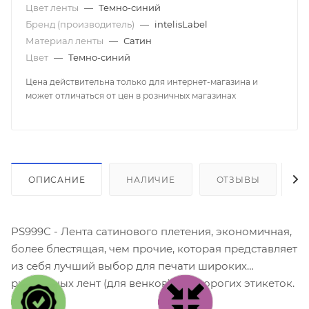
Цвет ленты
—
Темно-синий
Бренд (производитель)
—
intelisLabel
Материал ленты
—
Сатин
Цвет
—
Темно-синий
Цена действительна только для интернет-магазина и
может отличаться от цен в розничных магазинах
ОПИСАНИЕ
НАЛИЧИЕ
ОТЗЫВЫ
К
PS999С - Лента сатинового плетения, экономичная,
более блестящая, чем прочие, которая представляет
из себя лучший выбор для печати широких
ритуальных лент (для венков) и недорогих этикеток.