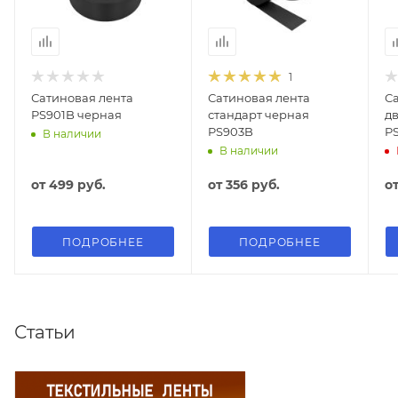
1
Сатиновая лента
Сатиновая лента
С
PS901B черная
стандарт черная
д
PS903B
P
В наличии
В наличии
от
499 руб.
от
356 руб.
о
ПОДРОБНЕЕ
ПОДРОБНЕЕ
Статьи