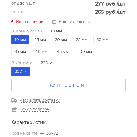
от 2 до 4 шт
277
руб.
/шт
от 5 шт
265
руб.
/шт
Нет в наличии
Нашли дешевле?
Ширина ленты
—
10 мм
10 мм
15 мм
20 мм
25 мм
30 мм
35 мм
40 мм
45 мм
100 мм
Выберите
—
200 м
200 м
КУПИТЬ В 1 КЛИК
Рассчитать доставку
Хочу в подарок
Характеристики
Код на сайте
—
36772