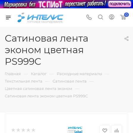
0
Сатиновая лента
эконом цветная
PS999C
—
—
—
Главная
Каталог
Расходные материалы
—
—
Текстильная лента
Сатиновая лента
—
Цветная сатиновая лента эконом
Сатиновая лента эконом цветная PS999C