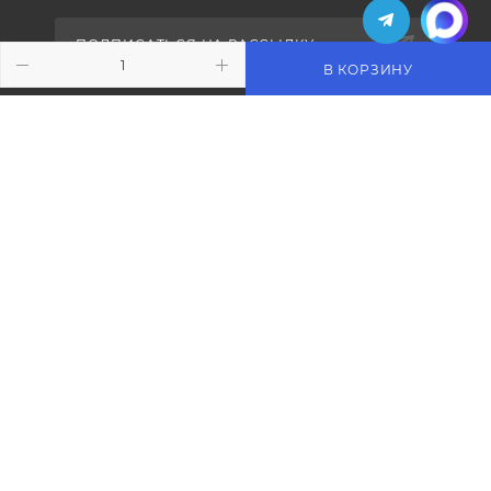
ПОДПИСАТЬСЯ НА РАССЫЛКУ
В КОРЗИНУ
+7 (495) 771-02-91
info@pos-shop.ru
Магазин Интелис торговое
оборудование
г. Москва, Сущевский вал, д. 5с1А'
2004 - 2026 © Интелис - Торговое Оборудование
магазин онлайн касс и торгового оборудования.