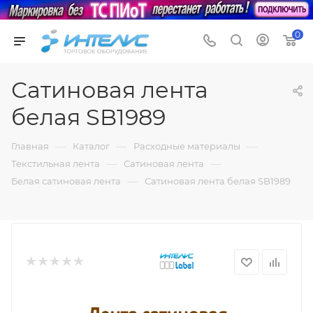
0
Сатиновая лента
белая SB1989
—
—
—
Главная
Каталог
Расходные материалы
—
—
Текстильная лента
Сатиновая лента
—
Белая сатиновая лента
Сатиновая лента белая SB1989