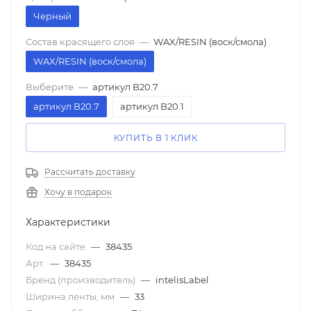
Черный
Состав красящего слоя
—
WAX/RESIN (воск/смола)
WAX/RESIN (воск/смола)
Выберите
—
артикул B20.7
артикул B20.7
артикул B20.1
КУПИТЬ В 1 КЛИК
Рассчитать доставку
Хочу в подарок
Характеристики
Код на сайте
—
38435
Арт.
—
38435
Бренд (производитель)
—
intelisLabel
Ширина ленты, мм
—
33