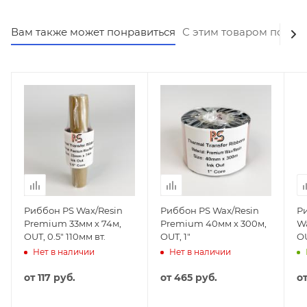
Вам также может понравиться
С этим товаром покуп
Риббон PS Wax/Resin
Риббон PS Wax/Resin
Р
Premium 33мм х 74м,
Premium 40мм х 300м,
Wa
OUT, 0.5" 110мм вт.
OUT, 1"
OU
11
Нет в наличии
Нет в наличии
от
117 руб.
от
465 руб.
о