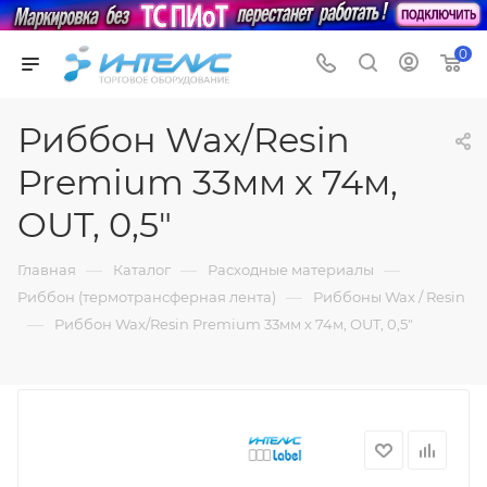
0
Риббон Wax/Resin
Premium 33мм х 74м,
OUT, 0,5"
—
—
—
Главная
Каталог
Расходные материалы
—
Риббон (термотрансферная лента)
Риббоны Wax / Resin
—
Риббон Wax/Resin Premium 33мм х 74м, OUT, 0,5"