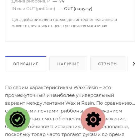
Длина риббона, м
—
74
IN или OUT (риббон)
—
OUT (наружу)
Цена действительна только для интернет-магазина и
может отличаться от цен в розничных магазинах
ОПИСАНИЕ
НАЛИЧИЕ
ОТЗЫВЫ
К
По своим характеристикам Wax/Resin – это
промежуточный и наиболее универсальный
вариант между лентами Wax и Resin. По сравнению
с восковыми лентами, риббоны с содержанием
синтетических смол обеспечивают изображение,
более устойчивое к истиранию (что немаловажно,
поскольку товар часто трогают руками во время