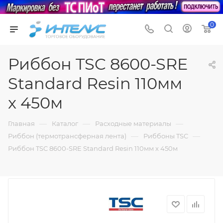
0
Риббон TSC 8600-SRE
Standard Resin 110мм
x 450м
—
—
—
Главная
Каталог
Расходные материалы
—
—
Риббон (термотрансферная лента)
Риббоны TSC
Риббон TSC 8600-SRE Standard Resin 110мм x 450м