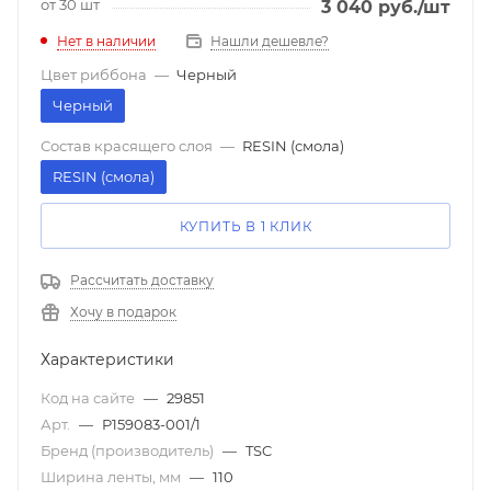
от 30 шт
3 040
руб.
/шт
Нет в наличии
Нашли дешевле?
Цвет риббона
—
Черный
Черный
Состав красящего слоя
—
RESIN (смола)
RESIN (смола)
КУПИТЬ В 1 КЛИК
Рассчитать доставку
Хочу в подарок
Характеристики
Код на сайте
—
29851
Арт.
—
P159083-001/1
Бренд (производитель)
—
TSC
Ширина ленты, мм
—
110