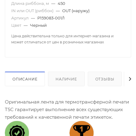
Длина риббона, м
—
450
IN или OUT (риббон)
—
OUT (наружу)
Артикул
—
P159083-001/1
Цвет
—
Черный
Цена действительна только для интернет-магазина и
может отличаться от цен в розничных магазинах
ОПИСАНИЕ
НАЛИЧИЕ
ОТЗЫВЫ
К
Оригинальная лента для термотрансферной печати
TSC гарантирует выполнение всех существующих
требований к качественной печати этикеток.