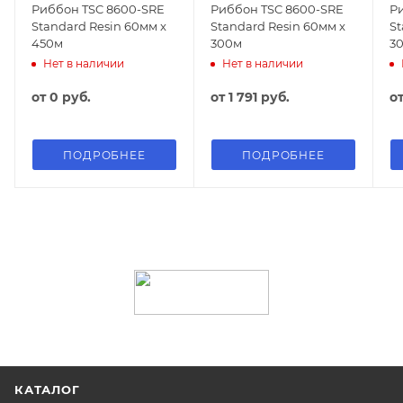
Риббон TSC 8600-SRE
Риббон TSC 8600-SRE
Р
Standard Resin 60мм x
Standard Resin 60мм x
St
450м
300м
3
Нет в наличии
Нет в наличии
от
0 руб.
от
1 791 руб.
о
ПОДРОБНЕЕ
ПОДРОБНЕЕ
КАТАЛОГ