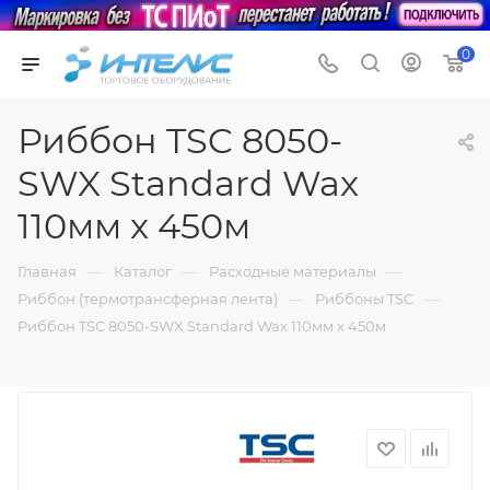
0
Риббон TSC 8050-
SWX Standard Wax
110мм x 450м
—
—
—
Главная
Каталог
Расходные материалы
—
—
Риббон (термотрансферная лента)
Риббоны TSC
Риббон TSC 8050-SWX Standard Wax 110мм x 450м