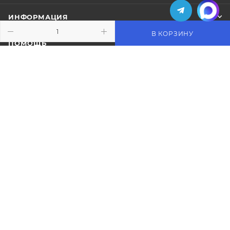
ИНФОРМАЦИЯ
В КОРЗИНУ
ПОМОЩЬ
ПОДПИСАТЬСЯ НА РАССЫЛКУ
+7 (495) 771-02-91
info@pos-shop.ru
Магазин Интелис торговое
оборудование
г. Москва, Сущевский вал, д. 5с1А'