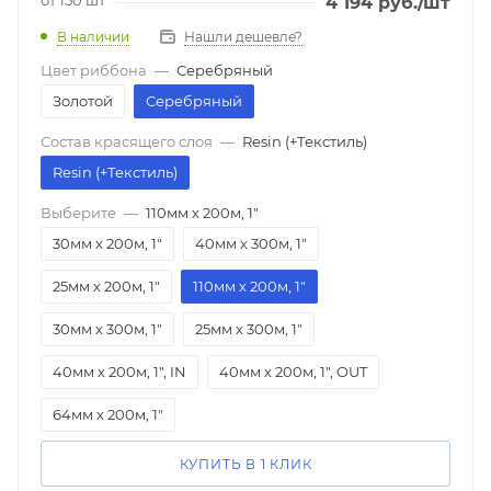
4 194
руб.
/шт
В наличии
Нашли дешевле?
Цвет риббона
—
Серебряный
Золотой
Серебряный
Состав красящего слоя
—
Resin (+Текстиль)
Resin (+Текстиль)
Выберите
—
110мм х 200м, 1"
30мм х 200м, 1"
40мм х 300м, 1"
25мм х 200м, 1"
110мм х 200м, 1"
30мм х 300м, 1"
25мм х 300м, 1"
40мм х 200м, 1", IN
40мм х 200м, 1", OUT
64мм х 200м, 1"
КУПИТЬ В 1 КЛИК