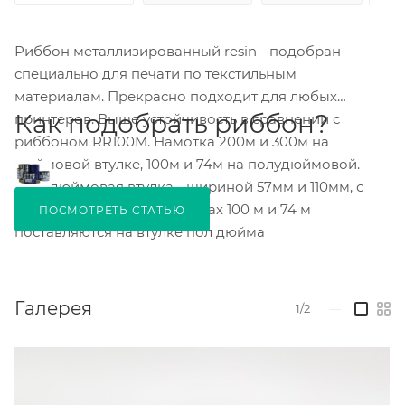
Риббон металлизированный resin - подобран
специально для печати по текстильным
материалам. Прекрасно подходит для любых
Как подобрать риббон?
принтеров. Выше устойчивость в сравнении с
риббоном RR100M. Намотка 200м и 300м на
дюймовой втулке, 100м и 74м на полудюймовой.
Полудюймовая втулка - шириной 57мм и 110мм, с
засечками. Ленты в намотках 100 м и 74 м
ПОСМОТРЕТЬ СТАТЬЮ
поставляются на втулке пол дюйма
Галерея
1/2
—