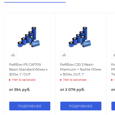
Риббон PS CW709
Риббон C20.3 Resin
Ри
Resin Standard 60мм х
Premium + Textile 110мм
PR
300м, 1", OUT
х 300м, OUT, 1"
74
Нет в наличии
Нет в наличии
от
594 руб.
от
2 076 руб.
о
ПОДРОБНЕЕ
ПОДРОБНЕЕ