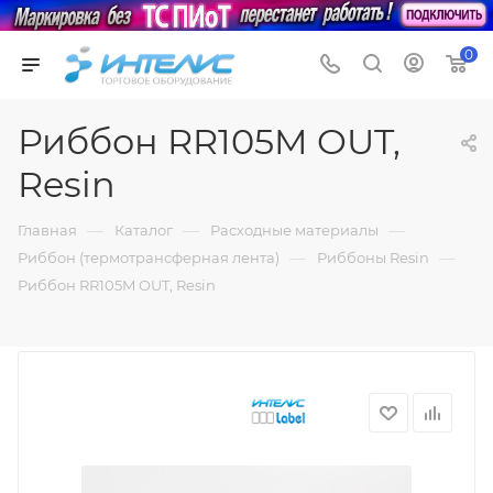
0
Риббон RR105M OUT,
Resin
—
—
—
Главная
Каталог
Расходные материалы
—
—
Риббон (термотрансферная лента)
Риббоны Resin
Риббон RR105M OUT, Resin