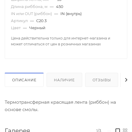
Длина риббона, м
—
450
IN или OUT (риббон)
—
IN (внутрь)
Артикул
—
C20.3
Цвет
—
Черный
Цена действительна только для интернет-магазина и
может отличаться от цен в розничных магазинах
ОПИСАНИЕ
НАЛИЧИЕ
ОТЗЫВЫ
К
Термотрансферная красящая лента (риббон) на
основе смолы.
Галерея
1/3
—