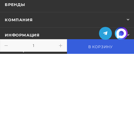
БРЕНДЫ
КОМПАНИЯ
ИНФОРМАЦИЯ
В КОРЗИНУ
ПОМОЩЬ
ПОДПИСАТЬСЯ НА РАССЫЛКУ
+7 (495) 771-02-91
info@pos-shop.ru
Магазин Интелис торговое
оборудование
г. Москва, Сущевский вал, д. 5с1А'