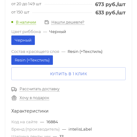
от 20 до 149 шт
673
руб.
/шт
от 150 шт
633
руб.
/шт
В наличии
Нашли дешевле?
Цвет риббона
—
Черный
Черный
Состав красящего слоя
—
Resin (+Текстиль)
Resin (+Текстиль)
КУПИТЬ В 1 КЛИК
Рассчитать доставку
Хочу в подарок
Характеристики
Код на сайте
—
16884
Бренд (производитель)
—
intelisLabel
Ширина ленты, мм
—
33