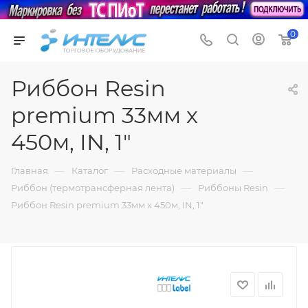
0
Риббон Resin
premium 33мм х
450м, IN, 1"
—
—
—
Главная
Каталог
Расходные материалы
—
—
Риббон (термотрансферная лента)
Риббоны Resin
Риббон Resin premium 33мм х 450м, IN, 1"