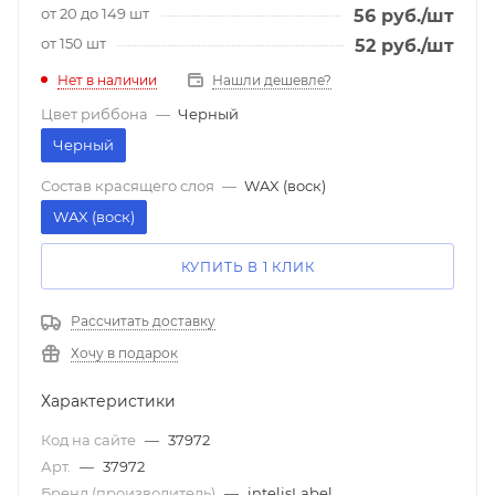
от 20 до 149 шт
56
руб.
/шт
от 150 шт
52
руб.
/шт
Нет в наличии
Нашли дешевле?
Цвет риббона
—
Черный
Черный
Состав красящего слоя
—
WAX (воск)
WAX (воск)
КУПИТЬ В 1 КЛИК
Рассчитать доставку
Хочу в подарок
Характеристики
Код на сайте
—
37972
Арт.
—
37972
Бренд (производитель)
—
intelisLabel