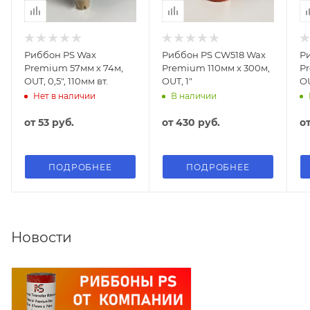
Риббон PS Wax
Риббон PS CW518 Wax
Р
Premium 57мм х 74м,
Premium 110мм х 300м,
P
OUT, 0,5", 110мм вт.
OUT, 1"
OU
Нет в наличии
В наличии
от
53 руб.
от
430 руб.
о
ПОДРОБНЕЕ
ПОДРОБНЕЕ
Новости