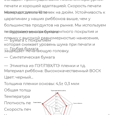
печати и хорошей адаптацией. Скорость печати
Материал для печати：
может достигать 10 точек на дюйм. Устойчивость к
царапинам у наших риббонов выше, чем у
большинства продуктов на рынке. Мы используем
технологию многокомпонентного покрытия и
Художественная бумага
пленку с высокой равномерностью нанесения,
Бумага с покрытием
которая снижает уровень шума при печати и
Грубая бумага
защищает печатающую головку.
Синтетическая бумага
Этикетка из ПЭТ/ПВХ/ПЭ пленки и т.д.
Материал риббона: Высококачественный ВОСК
Цвет: черный
Толщина пленки основы: 4,5± 0,3 мкм
Общая толщина: 7,5± 0,5 мкм
Температура плавления чернил: 69℃
Плотность печати ≥ 1,9
Скорость печати: 2 ~ 10 IPS