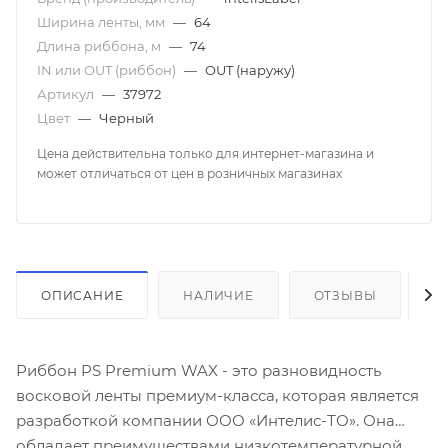
Ширина ленты, мм
—
64
Длина риббона, м
—
74
IN или OUT (риббон)
—
OUT (наружу)
Артикул
—
37972
Цвет
—
Черный
Цена действительна только для интернет-магазина и
может отличаться от цен в розничных магазинах
ОПИСАНИЕ
НАЛИЧИЕ
ОТЗЫВЫ
К
Риббон PS Premium WAX - это разновидность
восковой ленты премиум-класса, которая является
разработкой компании ООО «Интелис-ТО». Она
обладает преимуществами низкотемпературной