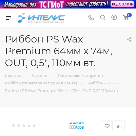
0
Риббон PS Wax
Premium 64мм х 74м,
OUT, 0,5", 110мм вт.
—
—
—
Главная
Каталог
Расходные материалы
—
—
Риббон (термотрансферная лента)
Риббоны PS
Риббон PS Wax Premium 64мм х 74м, OUT, 0,5", 110мм вт.