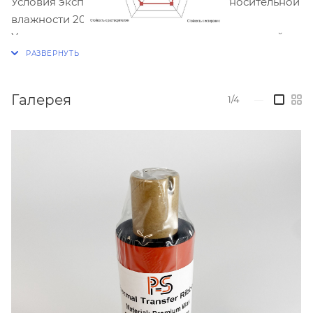
Условия эксплуатации:: 5℃ ~ 35℃ при относительной
влажности 20% ~ 85%
Условия хранения:: -5℃ ~ 40℃ при относительной
влажности 20% ~ 85%
Ширина: 64 мм
Длина: 74 м
Галерея
1/4
—
Тип намотки: OUT (наружу)
Втулка: 25,4мм / 1"