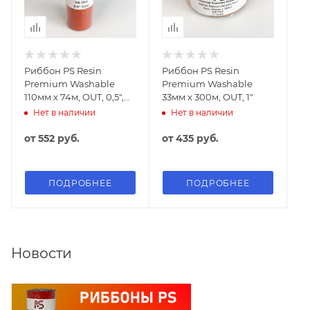
Риббон PS Resin
Риббон PS Resin
Premium Washable
Premium Washable
110мм х 74м, OUT, 0,5",
33мм х 300м, OUT, 1"
110мм вт.
Нет в наличии
Нет в наличии
от
552 руб.
от
435 руб.
ПОДРОБНЕЕ
ПОДРОБНЕЕ
Новости