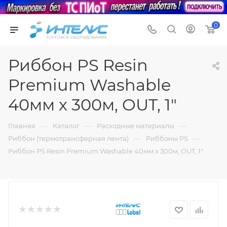
0
Риббон PS Resin
Premium Washable
40мм х 300м, OUT, 1"
—
—
—
Главная
Каталог
Расходные материалы
—
—
Риббон (термотрансферная лента)
Риббоны PS
Риббон PS Resin Premium Washable 40мм х 300м, OUT, 1"