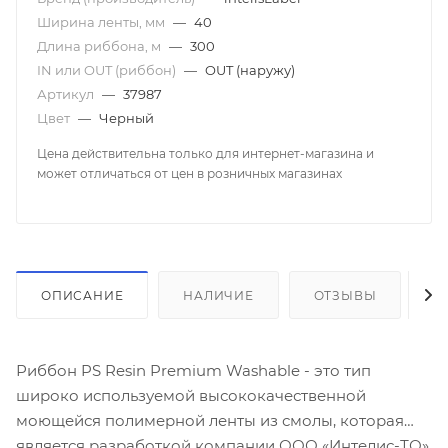
Ширина ленты, мм
—
40
Длина риббона, м
—
300
IN или OUT (риббон)
—
OUT (наружу)
Артикул
—
37987
Цвет
—
Черный
Цена действительна только для интернет-магазина и
может отличаться от цен в розничных магазинах
ОПИСАНИЕ
НАЛИЧИЕ
ОТЗЫВЫ
К
Риббон PS Resin Premium Washable - это тип
широко используемой высококачественной
моющейся полимерной ленты из смолы, которая
является разработкой компании ООО «Интелис-ТО».