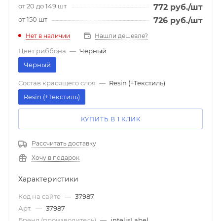
от 20 до 149 шт
772
руб.
/шт
от 150 шт
726
руб.
/шт
Нет в наличии
Нашли дешевле?
Цвет риббона
—
Черный
Черный
Состав красящего слоя
—
Resin (+Текстиль)
Resin (+Текстиль)
КУПИТЬ В 1 КЛИК
Рассчитать доставку
Хочу в подарок
Характеристики
Код на сайте
—
37987
Арт.
—
37987
Бренд (производитель)
—
intelisLabel