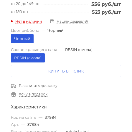
от 20 до 149 шт
556
руб.
/шт
от 150 шт
523
руб.
/шт
Нет в наличии
Нашли дешевле?
Цвет риббона
—
Черный
Черный
Состав красящего слоя
—
RESIN (смола)
RESIN (смола)
КУПИТЬ В 1 КЛИК
Рассчитать доставку
Хочу в подарок
Характеристики
Код на сайте
—
37984
Арт.
—
37984
Бренд (производитель)
—
intelisLabel