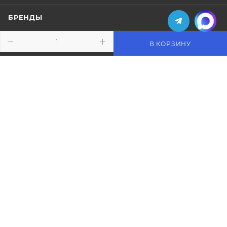
БРЕНДЫ
КОМПАНИЯ
В КОРЗИНУ
ИНФОРМАЦИЯ
ПОМОЩЬ
ПОДПИСАТЬСЯ НА РАССЫЛКУ
+7 (495) 771-02-91
info@pos-shop.ru
Магазин Интелис торговое
оборудование