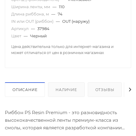
Ширина ленты, мм
—
110
Длина риббона, м
—
74
IN или OUT (риббон)
—
OUT (наружу)
Артикул
—
37984
Цвет
—
Черный
Цена действительна только для интернет-магазина и
может отличаться от цен в розничных магазинах
ОПИСАНИЕ
НАЛИЧИЕ
ОТЗЫВЫ
К
Риббон PS Resin Premium - это разновидность
высококачественной ленты премиум-класса из
смолы, которая является разработкой компании
ООО «Интелис-ТО».