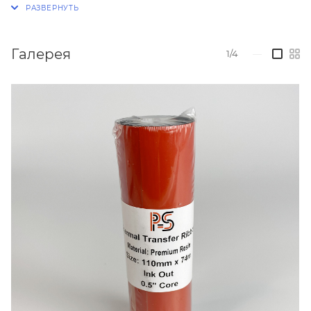
Материал для печати：полипропиленовые этикетки,
текстильные ленты.
Галерея
1/4
—
Ширина: 110 мм
Длина: 74 м
Тип намотки: OUT (наружу)
Втулка: 0,5"