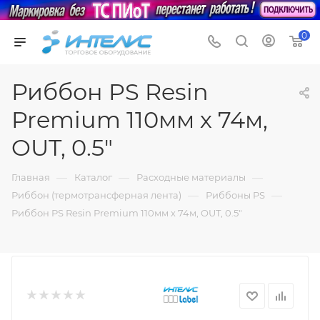
0
Риббон PS Resin
Premium 110мм х 74м,
OUT, 0.5"
—
—
—
Главная
Каталог
Расходные материалы
—
—
Риббон (термотрансферная лента)
Риббоны PS
Риббон PS Resin Premium 110мм х 74м, OUT, 0.5"