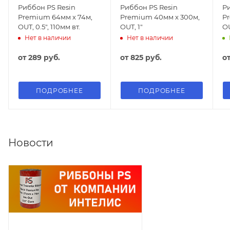
Риббон PS Resin
Риббон PS Resin
Р
Premium 64мм х 74м,
Premium 40мм х 300м,
P
OUT, 0.5", 110мм вт.
OUT, 1"
OU
Нет в наличии
Нет в наличии
от
289 руб.
от
825 руб.
о
ПОДРОБНЕЕ
ПОДРОБНЕЕ
Новости