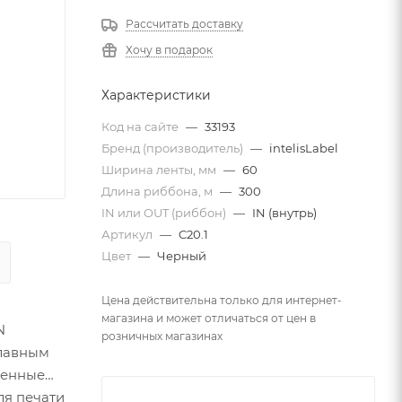
Рассчитать доставку
Хочу в подарок
Характеристики
Код на сайте
—
33193
Бренд (производитель)
—
intelisLabel
Ширина ленты, мм
—
60
Длина риббона, м
—
300
IN или OUT (риббон)
—
IN (внутрь)
Артикул
—
C20.1
Цвет
—
Черный
Цена действительна только для интернет-
магазина и может отличаться от цен в
N
розничных магазинах
главным
ленные
ля печати