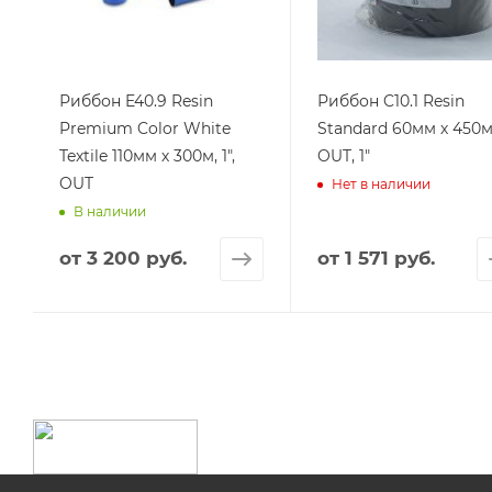
Риббон E40.9 Resin
Риббон C10.1 Resin
Premium Color White
Standard 60мм х 450м
Textile 110мм х 300м, 1",
OUT, 1"
OUT
Нет в наличии
В наличии
от
3 200 руб.
от
1 571 руб.