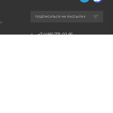
ПОДПИСАТЬСЯ НА РАССЫЛКУ
ет
+7 (495) 771-02-91
info@pos-shop.ru
Магазин Интелис торговое
оборудование
г. Москва, Сущевский вал, д.
5с1А'