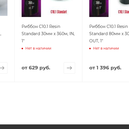
Риббон C10.1 Resin
Риббон C10.1 Resin
,
Standard 30мм х 360м, IN,
Standard 80мм х 3
1"
OUT, 1"
Нет в наличии
Нет в наличии
от
629 руб.
от
1 396 руб.