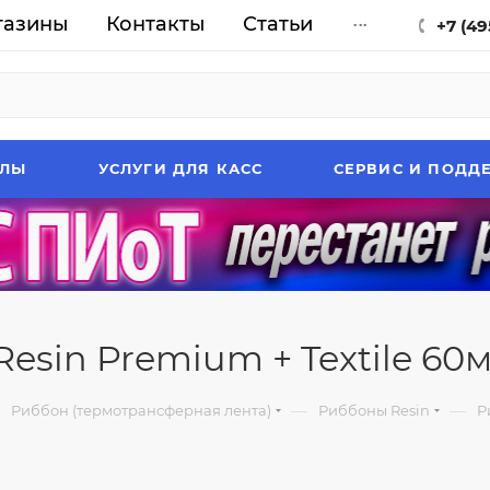
газины
Контакты
Статьи
...
+7 (49
АЛЫ
УСЛУГИ ДЛЯ КАСС
СЕРВИС И ПОДД
esin Premium + Textile 60мм
—
—
Риббон (термотрансферная лента)
Риббоны Resin
Р