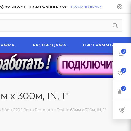
5) 771-02-91
+7 495-5000-337
ЗАКАЗАТЬ ЗВОНОК
ЕРЖКА
РАСПРОДАЖА
ПРОГРАММЫ
0
0
0
 х 300м, IN, 1"
иббон C20.1 Resin Premium + Textile 60мм х 300м, IN, 1"