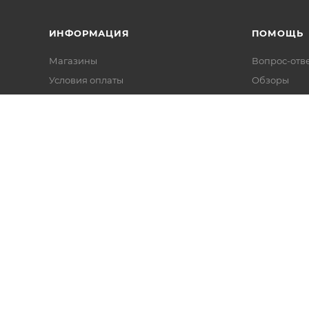
ИНФОРМАЦИЯ
ПОМОЩЬ
Магазины
Вопрос-отв
Условия оплаты
Обзоры
Условия доставки
Гарантия на товар
Политика
Реквизиты
айн касс и торгового оборудования.