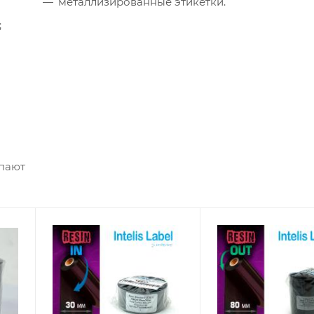
металлизированные этикетки.
;
упают