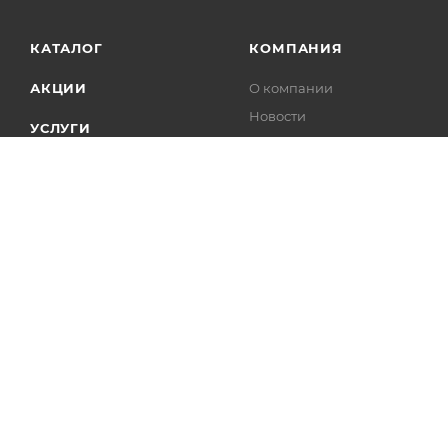
КАТАЛОГ
КОМПАНИЯ
АКЦИИ
О компании
Новости
УСЛУГИ
Карьера
БРЕНДЫ
Контакты
Лицензии
2004 - 2026 © Интелис - Торговое Оборудование магазин онл