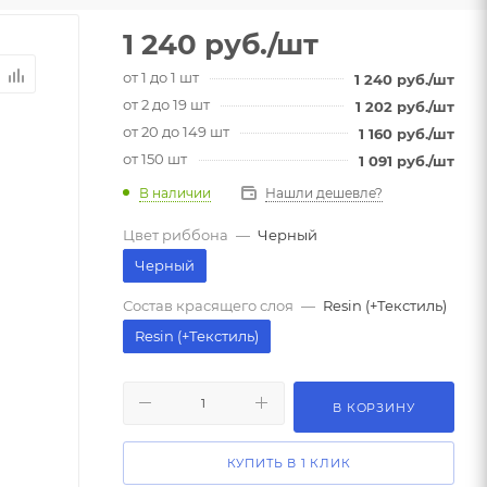
1 240
руб.
/шт
от 1 до 1 шт
1 240
руб.
/шт
от 2 до 19 шт
1 202
руб.
/шт
от 20 до 149 шт
1 160
руб.
/шт
от 150 шт
1 091
руб.
/шт
В наличии
Нашли дешевле?
Цвет риббона
—
Черный
Черный
Состав красящего слоя
—
Resin (+Текстиль)
Resin (+Текстиль)
В КОРЗИНУ
КУПИТЬ В 1 КЛИК