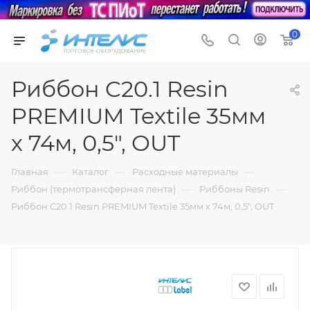
0
Риббон C20.1 Resin
PREMIUM Textile 35мм
х 74м, 0,5", OUT
—
—
—
Главная
Каталог
Расходные материалы
—
—
Риббон (термотрансферная лента)
Риббоны Resin
Риббон C20.1 Resin PREMIUM Textile 35мм х 74м, 0,5", OUT