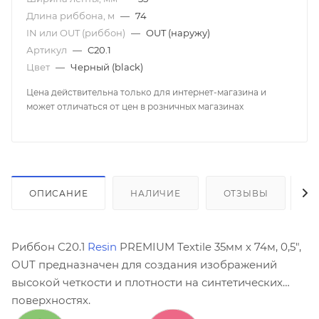
Длина риббона, м
—
74
IN или OUT (риббон)
—
OUT (наружу)
Артикул
—
C20.1
Цвет
—
Черный (black)
Цена действительна только для интернет-магазина и
может отличаться от цен в розничных магазинах
ОПИСАНИЕ
НАЛИЧИЕ
ОТЗЫВЫ
К
Риббон C20.1
Resin
PREMIUM Textile 35мм х 74м, 0,5",
OUT предназначен для создания изображений
высокой четкости и плотности на синтетических
поверхностях.