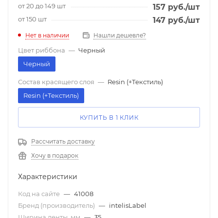
от 20 до 149 шт
157
руб.
/шт
от 150 шт
147
руб.
/шт
Нет в наличии
Нашли дешевле?
Цвет риббона
—
Черный
Черный
Состав красящего слоя
—
Resin (+Текстиль)
Resin (+Текстиль)
КУПИТЬ В 1 КЛИК
Рассчитать доставку
Хочу в подарок
Характеристики
Код на сайте
—
41008
Бренд (производитель)
—
intelisLabel
Ширина ленты, мм
—
35