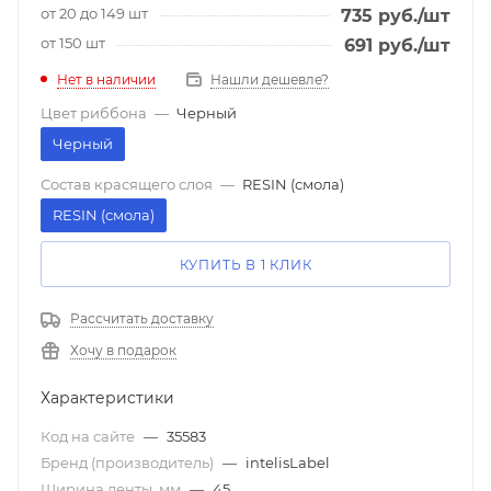
от 20 до 149 шт
735
руб.
/шт
от 150 шт
691
руб.
/шт
Нет в наличии
Нашли дешевле?
Цвет риббона
—
Черный
Черный
Состав красящего слоя
—
RESIN (смола)
RESIN (смола)
КУПИТЬ В 1 КЛИК
Рассчитать доставку
Хочу в подарок
Характеристики
Код на сайте
—
35583
Бренд (производитель)
—
intelisLabel
Ширина ленты, мм
—
45