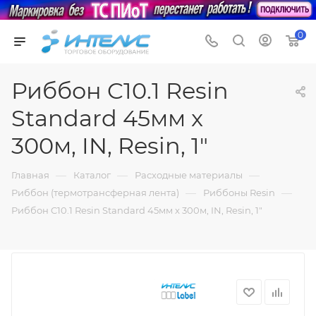
0
Риббон C10.1 Resin
Standard 45мм x
300м, IN, Resin, 1"
—
—
—
Главная
Каталог
Расходные материалы
—
—
Риббон (термотрансферная лента)
Риббоны Resin
Риббон C10.1 Resin Standard 45мм x 300м, IN, Resin, 1"