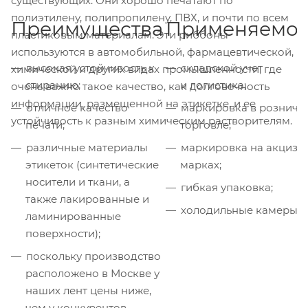
существующих. Они хорошо печатают по
полиэтилену, полипропилену, ПВХ, и почти по всем
Преимущества
Применяемос
пластиковым материалам. Эти риббоны
используются в автомобильной, фармацевтической,
высокая устойчивость к
складской учет
химической и других видах промышленности, где
стиранию;
и логистика;
очень важно такое качество, как долговечность
информации, размещенной на этикетке, и ее
отличное качество
маркировка в розничн
устойчивость к разным химическим растворителям.
печати;
торговле;
различные материалы
маркировка на акцизн
этикеток (синтетические
марках;
носители и ткани, а
гибкая упаковка;
также лакированные и
холодильные камеры.
ламинированные
поверхности);
поскольку производство
расположено в Москве у
наших лент цены ниже,
чем у конкурентов