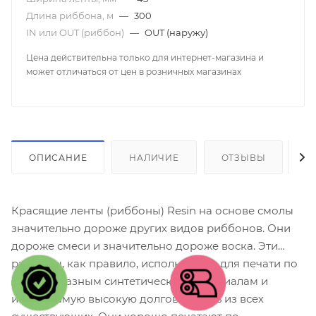
Длина риббона, м
—
300
IN или OUT (риббон)
—
OUT (наружу)
Цена действительна только для интернет-магазина и
может отличаться от цен в розничных магазинах
ОПИСАНИЕ
НАЛИЧИЕ
ОТЗЫВЫ
К
Красящие ленты (риббоны) Resin на основе смолы
значительно дороже других видов риббонов. Они
дороже смеси и значительно дороже воска. Эти
риббоны, как правило, используются для печати по
разнообразным синтетическим материалам и
имеют самую высокую долговечность из всех