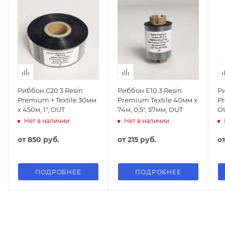
Риббон C20.3 Resin
Риббон E10.3 Resin
Ри
Premium + Textile 30мм
Premium Textile 40мм х
P
х 450м, 1", OUT
74м, 0,5", 57мм, OUT
OU
Нет в наличии
Нет в наличии
от
850 руб.
от
215 руб.
о
ПОДРОБНЕЕ
ПОДРОБНЕЕ