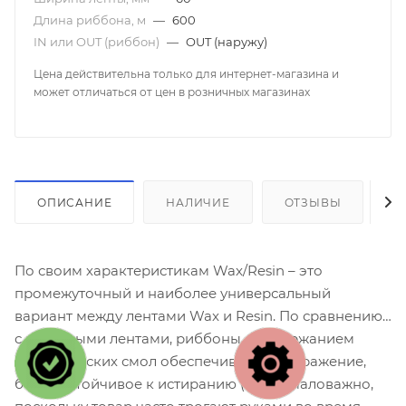
Длина риббона, м
—
600
IN или OUT (риббон)
—
OUT (наружу)
Цена действительна только для интернет-магазина и
может отличаться от цен в розничных магазинах
ОПИСАНИЕ
НАЛИЧИЕ
ОТЗЫВЫ
К
По своим характеристикам Wax/Resin – это
промежуточный и наиболее универсальный
вариант между лентами Wax и Resin. По сравнению
с восковыми лентами, риббоны с содержанием
синтетических смол обеспечивают изображение,
более устойчивое к истиранию (что немаловажно,