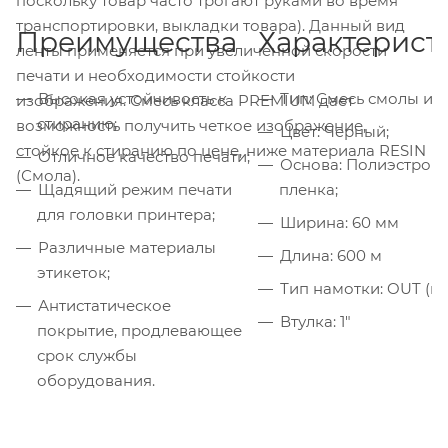
поскольку товар часто трогают руками во время
транспортировки, выкладки товара). Данный вид
Преимущества
Характерист
ленты применяется при увеличенной скорости
печати и необходимости стойкости
Высокая устойчивость к
Тип: Смесь смолы и в
изображения. Смесь класса PREMIUM дает
стиранию;
возможность получить четкое изображение,
Цвет: Черный;
стойкое к стиранию по цене, ниже материала RESIN
Отличное качество печати;
Основа: Полиэстров
(Смола).
Щадящий режим печати
пленка;
для головки принтера;
Ширина: 60 мм
Различные материалы
Длина: 600 м
этикеток;
Тип намотки: OUT (н
Антистатическое
Втулка: 1"
покрытие, продлевающее
срок службы
оборудования.