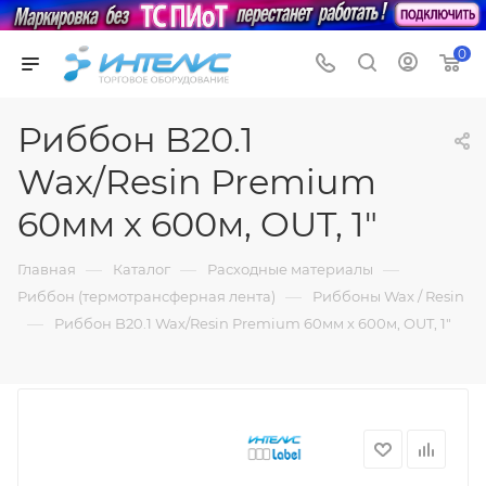
0
Риббон B20.1
Wax/Resin Premium
60мм х 600м, OUT, 1"
—
—
—
Главная
Каталог
Расходные материалы
—
Риббон (термотрансферная лента)
Риббоны Wax / Resin
—
Риббон B20.1 Wax/Resin Premium 60мм х 600м, OUT, 1"