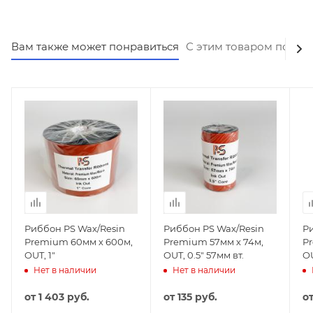
Вам также может понравиться
С этим товаром покуп
Риббон PS Wax/Resin
Риббон PS Wax/Resin
Р
Premium 60мм х 600м,
Premium 57мм х 74м,
P
OUT, 1"
OUT, 0.5" 57мм вт.
OU
Нет в наличии
Нет в наличии
от
1 403 руб.
от
135 руб.
о