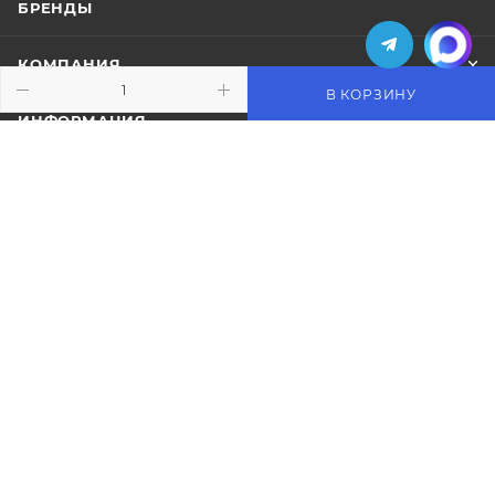
БРЕНДЫ
КОМПАНИЯ
В КОРЗИНУ
ИНФОРМАЦИЯ
ПОМОЩЬ
ПОДПИСАТЬСЯ НА РАССЫЛКУ
+7 (495) 771-02-91
info@pos-shop.ru
Магазин Интелис торговое
оборудование
г. Москва, Сущевский вал, д. 5с1А'