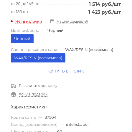
от 20 до 149 шт
1 514
руб.
/шт
от 150 шт
1 423
руб.
/шт
Нет в наличии
Нашли дешевле?
Цвет риббона
—
Черный
Черный
Состав красящего слоя
—
WAX/RESIN (воск/смола)
WAX/RESIN (воск/смола)
КУПИТЬ В 1 КЛИК
Рассчитать доставку
Хочу в подарок
Характеристики
Код на сайте
—
37504
Бренд (производитель)
—
intelisLabel
Ширина ленты, мм
—
60