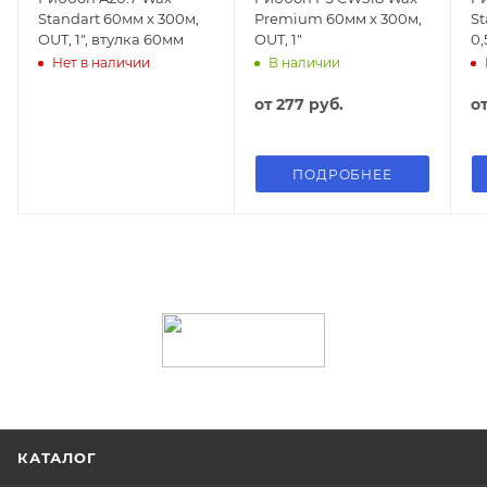
Standart 60мм х 300м,
Premium 60мм х 300м,
St
OUT, 1", втулка 60мм
OUT, 1"
0,
11
Нет в наличии
В наличии
от
277 руб.
о
ПОДРОБНЕЕ
КАТАЛОГ