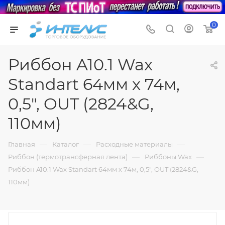
0
Риббон A10.1 Wax
Standart 64мм x 74м,
0,5", OUT (2824&G,
110мм)
—
—
—
Главная
Каталог
Расходные материалы
—
—
Риббон (термотрансферная лента)
Риббоны Wax
Риббон A10.1 Wax Standart 64мм x 74м, 0,5", OUT (2824&G,
110мм)