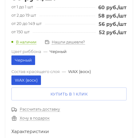
от 1 до 1 шт
60
руб.
/шт
от 2 до 19 шт
58
руб.
/шт
от 20 до 149 шт
56
руб.
/шт
от 150 шт
52
руб.
/шт
В наличии
Нашли дешевле?
Цвет риббона
—
Черный
Черный
Состав красящего слоя
—
WAX (воск)
WAX (воск)
КУПИТЬ В 1 КЛИК
Рассчитать доставку
Хочу в подарок
Характеристики