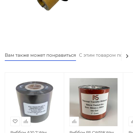
Вам также может понравиться
С этим товаром покуп
Риббон A20.7 Wax
Риббон PS CW518 Wax
Ри