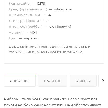
Код на сайте
—
12379
Бренд (производитель)
—
intelisLabel
Ширина ленты, мм
—
64
Длина риббона, м
—
74
IN или OUT (риббон)
—
OUT (наружу)
Артикул
—
A10.1
Цвет
—
Черный
Цена действительна только для интернет-магазина и
может отличаться от цен в розничных магазинах
ОПИСАНИЕ
НАЛИЧИЕ
ОТЗЫВЫ
К
Риббоны типа WAX, как правило, используют для
печати на бумажных носителях. Они обеспечивают