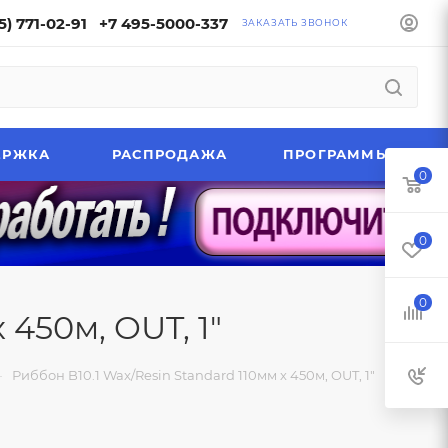
5) 771-02-91
+7 495-5000-337
ЗАКАЗАТЬ ЗВОНОК
ЕРЖКА
РАСПРОДАЖА
ПРОГРАММЫ
0
0
0
 450м, OUT, 1"
—
Риббон B10.1 Wax/Resin Standard 110мм х 450м, OUT, 1"