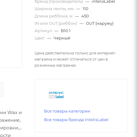
Бренд (производитель)
—
intelisLabel
Ширина ленты, мм
—
110
Длина риббона, м
—
450
IN или OUT (риббон)
—
OUT (наружу)
Артикул
—
B10.1
Цвет
—
Черный
Цена действительна только для интернет-
магазина и может отличаться от цен в
розничных магазинах
Все товары категории
ами Wax и
ражение,
Все товары бренда IntelisLabel
тировки,
кости