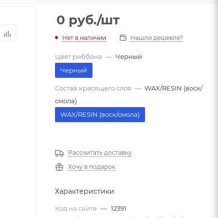
0
руб.
/шт
Нет в наличии
Нашли дешевле?
Цвет риббона
—
Черный
Черный
Состав красящего слоя
—
WAX/RESIN (воск/
смола)
WAX/RESIN (воск/смола)
Рассчитать доставку
Хочу в подарок
Характеристики
Код на сайте
—
12391