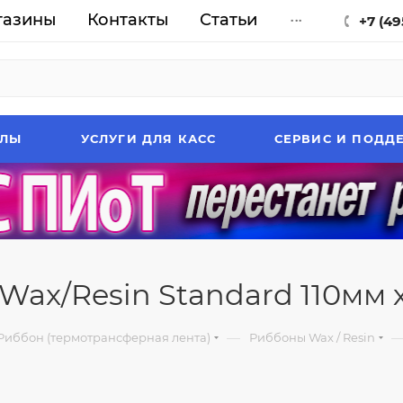
газины
Контакты
Статьи
...
+7 (49
АЛЫ
УСЛУГИ ДЛЯ КАСС
СЕРВИС И ПОДД
Wax/Resin Standard 110мм х
—
Риббон (термотрансферная лента)
Риббоны Wax / Resin