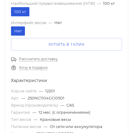
Наибольший предел взвешивания (НПВ)
—
100 кг
100 кг
Интерфейс весов
—
Нет
Нет
КУПИТЬ В 1 КЛИК
Рассчитать доставку
Хочу в подарок
Характеристики
Код на сайте
—
12201
Арт.
—
250NC1104GCI0501
Бренд (производитель)
—
CAS
Гарантия
—
12 мес. (с ограничениями)
Тип весов
—
Крановые весы
Питание весов
—
От сети или аккумулятора