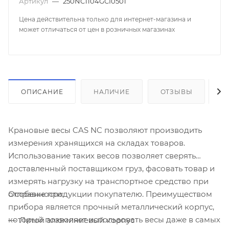
Артикул
—
250NC1104GCI0501
Цена действительна только для интернет-магазина и
может отличаться от цен в розничных магазинах
ОПИСАНИЕ
НАЛИЧИЕ
ОТЗЫВЫ
К
Крановые весы CAS NC позволяют производить
измерения хранящихся на складах товаров.
Использование таких весов позволяет сверять
доставленный поставщиком груз, фасовать товар и
измерять нагрузку на транспортное средство при
Особенности:
отправке продукции покупателю. Преимуществом
прибора является прочный металлический корпус,
который позволяет использовать весы даже в самых
Литой алюминиевый корпус