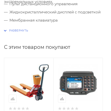
экстремальных условиях.
Пульт дистанционного управления
Жидкокристаллический дисплей с подсветкой
Мембранная клавиатура
Автоматическая установка нуля
IP 64
Выборка веса тары из всего диапазона
С этим товаром покупают
взвешивания
Программирование функции усреднения при
нестабильной нагрузке
Питание от сети через адаптер, от аккумулятора
или от батарей с автоматическим отключением
Индикация разрядки батарей и аккумулятора