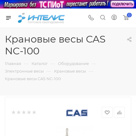
0
Крановые весы CAS
NC-100
—
—
—
Главная
Каталог
Оборудование
—
—
Электронные весы
Крановые весы
Крановые весы CAS NC-100