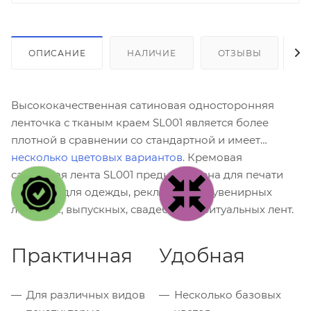
ОПИСАНИЕ
НАЛИЧИЕ
ОТЗЫВЫ
К
Высококачественная сатиновая односторонняя
ленточка с тканым краем SL001 является более
плотной в сравнении со стандартной и имеет
несколько цветовых вариантов
. Кремовая
сатиновая лента SL001 предназначена для печати
этикеток для одежды, рекламных и сувенирных
ленточек, выпускных, свадебных и ритуальных лент.
Практичная
Удобная
Для различных видов
Несколько базовых