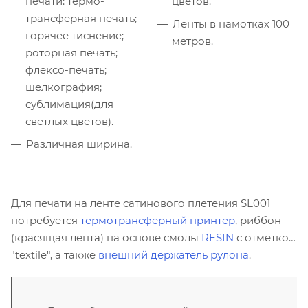
печати: термо-
цветов.
трансферная печать;
Ленты в намотках 100
горячее тиснение;
метров.
роторная печать;
флексо-печать;
шелкография;
сублимация(для
светлых цветов).
Различная ширина.
Для печати на ленте сатинового плетения SL001
потребуется
термотрансферный принтер
, риббон
(красящая лента) на основе смолы
RESIN
с отметкой
"textile", а также
внешний держатель рулона
.