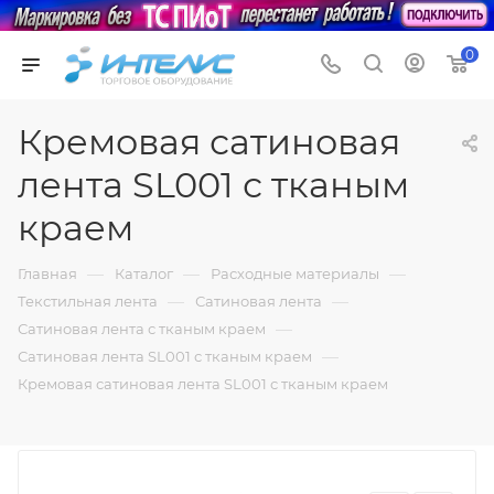
0
Кремовая сатиновая
лента SL001 с тканым
краем
—
—
—
Главная
Каталог
Расходные материалы
—
—
Текстильная лента
Сатиновая лента
—
Сатиновая лента с тканым краем
—
Сатиновая лента SL001 с тканым краем
Кремовая сатиновая лента SL001 с тканым краем