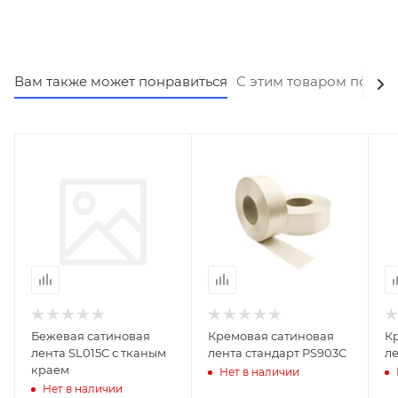
Вам также может понравиться
С этим товаром покуп
Бежевая сатиновая
Кремовая сатиновая
К
лента SL015C с тканым
лента стандарт PS903С
ле
краем
Нет в наличии
Нет в наличии