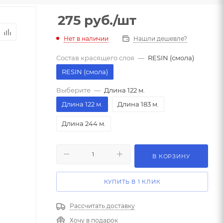
275
руб.
/шт
Нет в наличии
Нашли дешевле?
Состав красящего слоя
—
RESIN (смола)
RESIN (смола)
Выберите
—
Длина 122 м.
Длина 122 м.
Длина 183 м.
Длина 244 м.
В КОРЗИНУ
КУПИТЬ В 1 КЛИК
Рассчитать доставку
Хочу в подарок