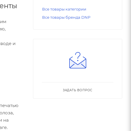
ленты
Все товары категории
Все товары бренда DNP
ним
ию,
 воде и
ЗАДАТЬ ВОПРОС
 печатью
юлоза,
и на
аге.