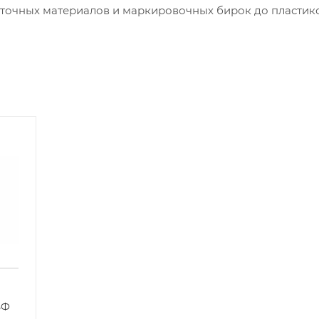
кеточных материалов и маркировочных бирок до пластик
овку принтера от загрязнения.
5Ф