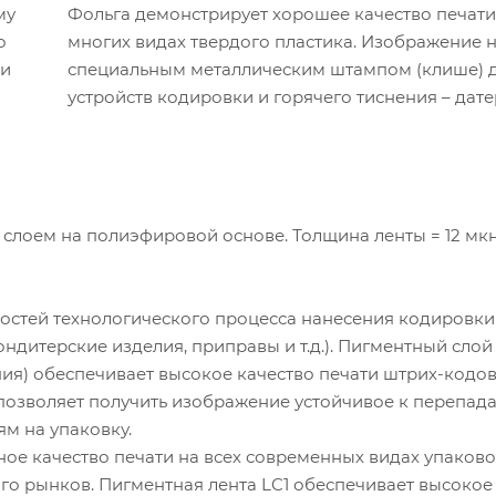
му
Фольга демонстрирует хорошее качество печати
о
многих видах твердого пластика. Изображение 
 и
специальным металлическим штампом (клише) 
устройств кодировки и горячего тиснения – дате
м слоем на полиэфировой основе. Толщина ленты = 12 мкн
остей технологического процесса нанесения кодировки
ондитерские изделия, приправы и т.д.). Пигментный слой
ния) обеспечивает высокое качество печати штрих-кодов
, позволяет получить изображение устойчивое к перепад
м на упаковку.
ное качество печати на всех современных видах упаков
о рынков. Пигментная лента LC1 обеспечивает высокое