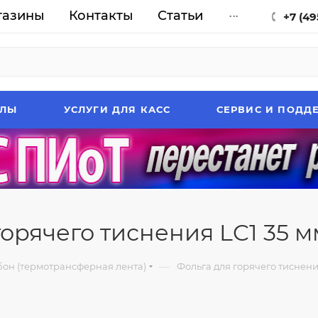
газины
Контакты
Статьи
...
+7 (49
АЛЫ
УСЛУГИ ДЛЯ КАСС
СЕРВИС И ПОДД
орячего тиснения LC1 35 мм, 
—
он (термотрансферная лента)
Фольга для горячего тиснен