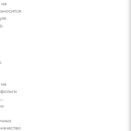
 на
наносится
для
р.
.
 на
 фольги
,
ам
очных
 качество