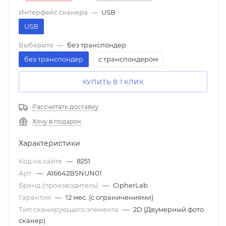
Интерфейс сканера
—
USB
USB
Выберите
—
без транспондер
без транспондер
с транспондером
КУПИТЬ В 1 КЛИК
Рассчитать доставку
Хочу в подарок
Характеристики
Код на сайте
—
8251
Арт.
—
A16642BSNUN01
Бренд (производитель)
—
CipherLab
Гарантия
—
12 мес. (с ограничениями)
Тип сканирующего элемента
—
2D (Двумерный фото
сканер)