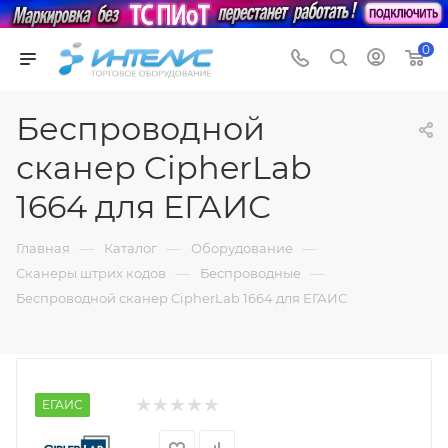
0
Беспроводной
сканер CipherLab
1664 для ЕГАИС
—
—
—
Главная
Каталог
Оборудование
—
—
Сканеры штрих кодов
Беспроводные
Беспроводной сканер CipherLab 1664 для ЕГАИС
ЕГАИС