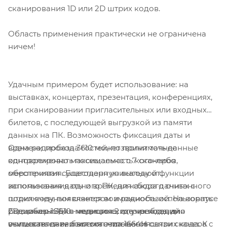
сканирования 1D или 2D штрих кодов.
Область применения практически не ограничена
ничем!
Удачным примером будет использование: на
выставках, концертах, презентация, конференциях,
при сканировании пригласительных или входных
билетов, с последующей выгрузкой из памяти
данных на ПК. Возможность фиксация даты и
Одна радиобаза 3610 может принимать данные
времени прохода гостей, позволит точнее
одновременно максимально с 7 сканеров,
контролировать посещаемость кого-либо
обеспечивая существенную выгоду от
мероприятия. Благодаря уникальной функции
использования одного ПК, для сбора данных с
запоминания даты и времени каждого считанного
подключенным сканером и радиобазой. На корпусе
штрих коду, появляется возможность использовать
Специально для медицинских учреждений
радиобазы 3610 - имеются 2 штрих кода, для
2D сканер 1664 в медицине, где необходимо
выпускается версия сканера 1664H с
осуществления быстрого процесса связи сканера с
учитывать дату и время считывания штрих кода. К