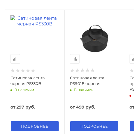
Сатиновая лента
Сатиновая лента
С
черная PS330B
PS901B черная
п
P
В наличии
В наличии
от
297 руб.
от
499 руб.
о
ПОДРОБНЕЕ
ПОДРОБНЕЕ