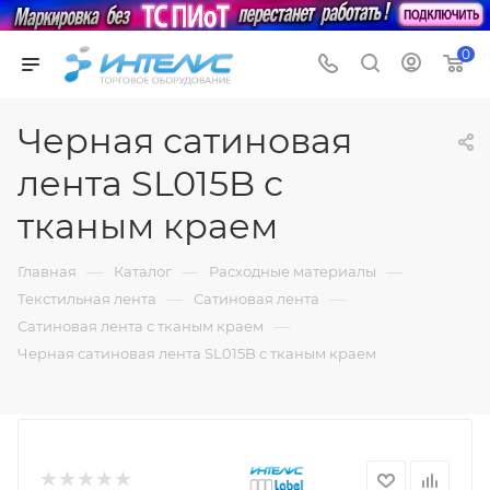
0
Черная сатиновая
лента SL015B с
тканым краем
—
—
—
Главная
Каталог
Расходные материалы
—
—
Текстильная лента
Сатиновая лента
—
Сатиновая лента с тканым краем
Черная сатиновая лента SL015B с тканым краем