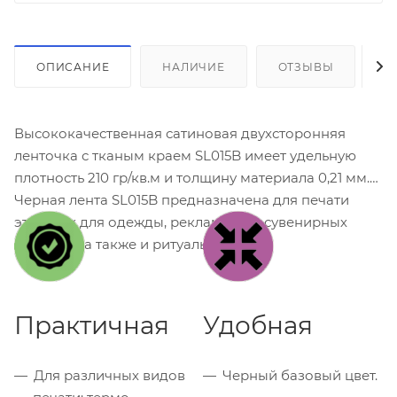
ОПИСАНИЕ
НАЛИЧИЕ
ОТЗЫВЫ
К
Высококачественная сатиновая двухсторонняя
ленточка с тканым краем SL015B имеет удельную
плотность 210 гр/кв.м и толщину материала 0,21 мм.
Черная лента SL015B предназначена для печати
этикеток для одежды, рекламных и сувенирных
ленточек, а также и ритуальных лент.
Практичная
Удобная
Для различных видов
Черный базовый цвет.