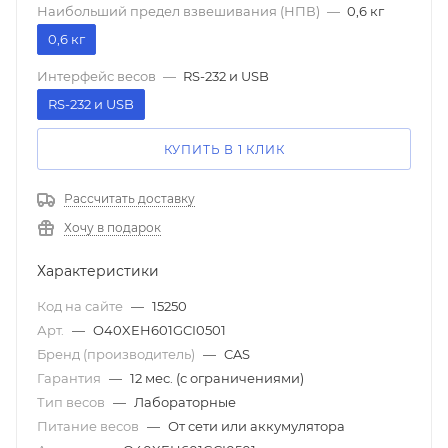
Наибольший предел взвешивания (НПВ)
—
0,6 кг
0,6 кг
Интерфейс весов
—
RS-232 и USB
RS-232 и USB
КУПИТЬ В 1 КЛИК
Рассчитать доставку
Хочу в подарок
Характеристики
Код на сайте
—
15250
Арт.
—
O40XEH601GCI0501
Бренд (производитель)
—
CAS
Гарантия
—
12 мес. (с ограничениями)
Тип весов
—
Лабораторные
Питание весов
—
От сети или аккумулятора