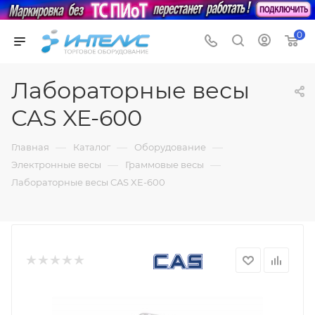
0
Лабораторные весы
CAS XE-600
—
—
—
Главная
Каталог
Оборудование
—
—
Электронные весы
Граммовые весы
Лабораторные весы CAS XE-600