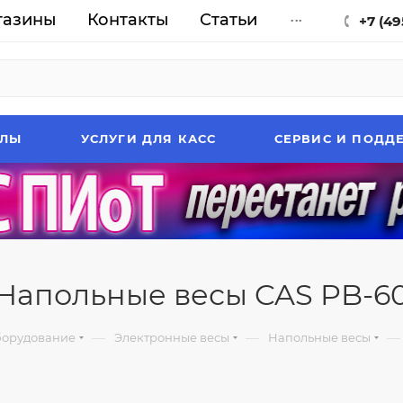
газины
Контакты
Статьи
...
+7 (49
АЛЫ
УСЛУГИ ДЛЯ КАСС
СЕРВИС И ПОДД
Напольные весы CAS PB-6
—
—
—
орудование
Электронные весы
Напольные весы