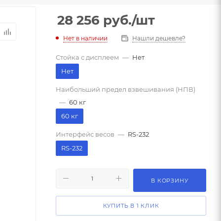
28 256
руб.
/шт
Нет в наличии
Нашли дешевле?
Стойка с дисплеем
—
Нет
Нет
Наибольший предел взвешивания (НПВ)
—
60 кг
60 кг
Интерфейс весов
—
RS-232
RS-232
В КОРЗИНУ
КУПИТЬ В 1 КЛИК