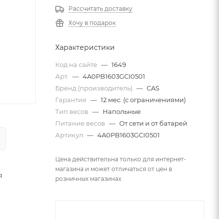
Рассчитать доставку
Хочу в подарок
Характеристики
Код на сайте
—
1649
Арт.
—
4A0PB1603GCI0501
Бренд (производитель)
—
CAS
Гарантия
—
12 мес. (с ограничениями)
Тип весов
—
Напольные
Питание весов
—
От сети и от батарей
Артикул
—
4A0PB1603GCI0501
Цена действительна только для интернет-
магазина и может отличаться от цен в
я
розничных магазинах