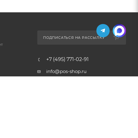
ПОДПИСАТЬСЯ НА РАССЫЛКУ
ет
+7 (495) 771-02-91
info@pos-shop.ru
Магазин Интелис торговое
оборудование
г. Москва, Сущевский вал, д.
5с1А'