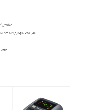
_take.
ти от модификации.
арей.