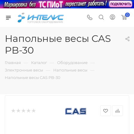
0
Напольные весы CAS
PB-30
—
—
—
Главная
Каталог
Оборудование
—
—
Электронные весы
Напольные весы
Напольные весы CAS PB-30