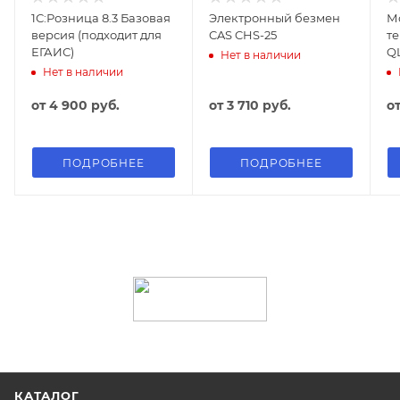
1С:Розница 8.3 Базовая
Электронный безмен
М
версия (подходит для
CAS CHS-25
т
ЕГАИС)
Q
Нет в наличии
Нет в наличии
от
4 900 руб.
от
3 710 руб.
о
ПОДРОБНЕЕ
ПОДРОБНЕЕ
КАТАЛОГ