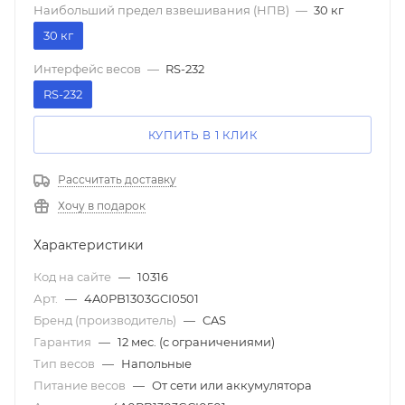
Наибольший предел взвешивания (НПВ)
—
30 кг
30 кг
Интерфейс весов
—
RS-232
RS-232
КУПИТЬ В 1 КЛИК
Рассчитать доставку
Хочу в подарок
Характеристики
Код на сайте
—
10316
Арт.
—
4A0PB1303GCI0501
Бренд (производитель)
—
CAS
Гарантия
—
12 мес. (с ограничениями)
Тип весов
—
Напольные
Питание весов
—
От сети или аккумулятора