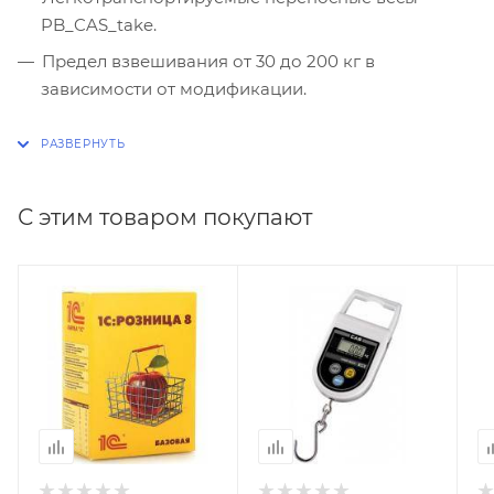
PB_CAS_take.
Предел взвешивания от 30 до 200 кг в
зависимости от модификации.
Автоматическое отключение питания.
Питание от встроенного аккумулятора или от
батарей.
С этим товаром покупают
Интерфейс RS232.