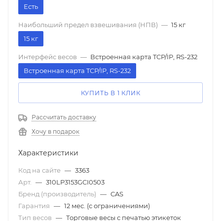
Есть
Наибольший предел взвешивания (НПВ)
—
15 кг
15 кг
Интерфейс весов
—
Встроенная карта TCP/IP, RS-232
Встроенная карта TCP/IP, RS-232
КУПИТЬ В 1 КЛИК
Рассчитать доставку
Хочу в подарок
Характеристики
Код на сайте
—
3363
Арт.
—
310LP3153GCI0503
Бренд (производитель)
—
CAS
Гарантия
—
12 мес. (с ограничениями)
Тип весов
—
Торговые весы с печатью этикеток