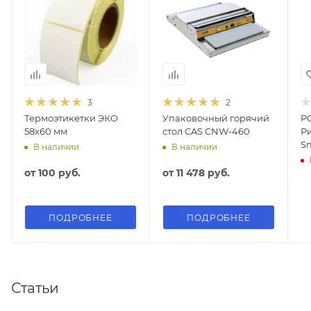
3
2
Термоэтикетки ЭКО
Упаковочный горячий
P
58х60 мм
стол CAS CNW-460
Р
S
В наличии
В наличии
от
100 руб.
от
11 478 руб.
ПОДРОБНЕЕ
ПОДРОБНЕЕ
Статьи