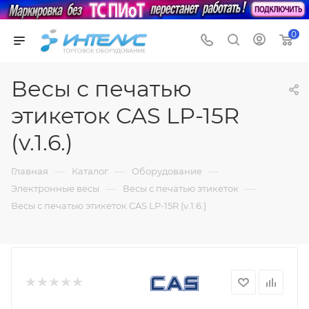
0
Весы с печатью
этикеток CAS LP-15R
(v.1.6.)
—
—
—
Главная
Каталог
Оборудование
—
—
Электронные весы
Весы с печатью этикеток
Весы с печатью этикеток CAS LP-15R (v.1.6.)