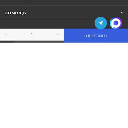
ПОМОЩЬ
В КОРЗИНУ
ПОДПИСАТЬСЯ НА РАССЫЛКУ
+7 (495) 771-02-91
info@pos-shop.ru
Магазин Интелис торговое
оборудование
г. Москва, Сущевский вал, д. 5с1А'
2004 - 2026 © Интелис - Торговое Оборудование
магазин онлайн касс и торгового оборудования.