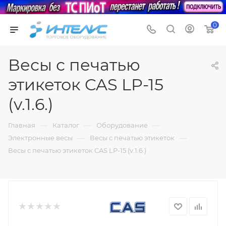
0
Весы с печатью
этикеток CAS LP-15
(v.1.6.)
—
—
—
Главная
Каталог
Оборудование
—
—
Электронные весы
Весы с печатью этикеток
Весы с печатью этикеток CAS LP-15 (v.1.6.)