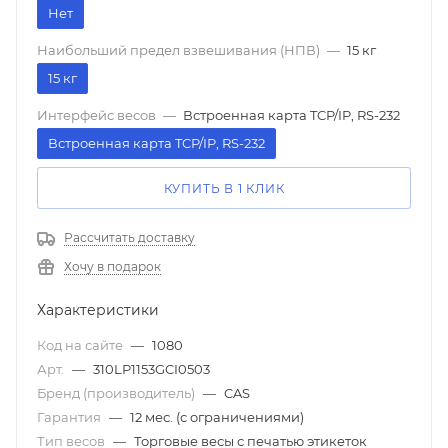
Нет
Наибольший предел взвешивания (НПВ)
—
15 кг
15 кг
Интерфейс весов
—
Встроенная карта TCP/IP, RS-232
Встроенная карта TCP/IP, RS-232
КУПИТЬ В 1 КЛИК
Рассчитать доставку
Хочу в подарок
Характеристики
Код на сайте
—
1080
Арт.
—
310LP1153GCI0503
Бренд (производитель)
—
CAS
Гарантия
—
12 мес. (с ограничениями)
Тип весов
—
Торговые весы с печатью этикеток