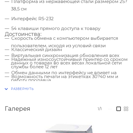
Платформа из нержавеющей стали размером 25?
38,5 см
Интерфейс RS-232
54 клавиши прямого доступа к товару
Достоинства:
Скорость обмена с компьютером выбирается
пользователем, исходя из условий связи
Классический дизайн
Виртуальная синхронизация обновления всех
Надежный износоустойчивый принтер со сроком
данных о товарах во всех весах локальной сети
службы более 12 лет
Обмен данными по интерфейсу не влияет на
Возможность печати на этикетках 30?40 мм и
работу продавца
тонких Slim
Итоговый чек для проверки калькуляции и
Низкая стоимость владения, экономия на
итогов дня на фасовке
расходных материалах
Ввод с клавиатуры русских или латинских
Галерея
1/1
—
45 встроенных форматов этикетоки
символов с переключением регистра
Мгновенное перепрограммирование этикетки с
Печать логотипа «Ростест» или другого логотипа,
клавиатуры весов без использования
программируемого пользователем