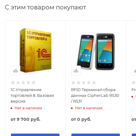
Дисплей легко читаемый
С этим товаром покупают
Диагностика неисправностей
Мембранная клавиатура
Платформа из нержавеющей стали
Питание от сети через адаптер или от батарей с
автоматическим отключением в перерывах
1С:Управление
RFID Терминал сбора
Fr
торговлей 8. Базовая
данных CipherLab RS30
версия
/ RS31
Нет в наличии
Нет в наличии
от
9 700 руб.
от
0 руб.
о