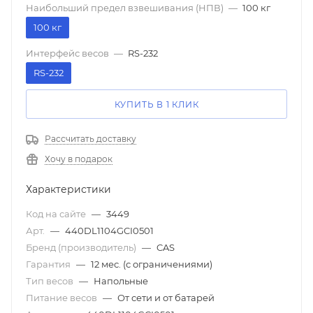
Наибольший предел взвешивания (НПВ)
—
100 кг
100 кг
Интерфейс весов
—
RS-232
RS-232
КУПИТЬ В 1 КЛИК
Рассчитать доставку
Хочу в подарок
Характеристики
Код на сайте
—
3449
Арт.
—
440DL1104GCI0501
Бренд (производитель)
—
CAS
Гарантия
—
12 мес. (с ограничениями)
Тип весов
—
Напольные
Питание весов
—
От сети и от батарей