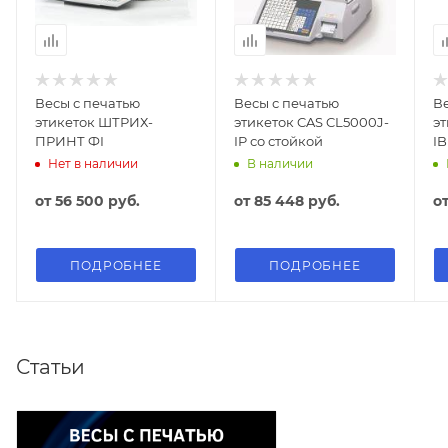
Весы с печатью
Весы с печатью
Ве
этикеток ШТРИХ-
этикеток CAS CL5000J-
эт
ПРИНТ ФI
IP со стойкой
IB
Нет в наличии
В наличии
от
56 500 руб.
от
85 448 руб.
о
ПОДРОБНЕЕ
ПОДРОБНЕЕ
Статьи