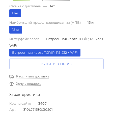
Стойка с дисплеем
—
Нет
Нет
Наибольший предел взвешивания (НПВ)
—
15 кг
15 кг
Интерфейс весов
—
Встроенная карта TCP/IP, RS-232 +
WiFi
Встроенная карта TCP/IP, RS-232 + WiFi
КУПИТЬ В 1 КЛИК
Рассчитать доставку
Хочу в подарок
Характеристики
Код на сайте
—
3407
Арт.
—
310LJ7153GCI0501