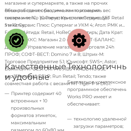
магазине и супермаркете, а также на прочих
Весы работают с различными торговыми
объектах где необходимо точно измерить вес
системами: 1C, 1С Рарус; Кристалл Сервис: SET Retail
товара и легко распечатать соответствующую
5 и 10; Сервис Плюс: Супермаг и УКМ 4; Атол: РМК и
этикетку.
Frontol; Айтида: Retail, HoReCa, Трактиръ; Дата Крат:
S-Market; ККС: Магазин 2.0 и 3.0; СОФТ-БАЛАНС:
ДАЛИОН-Управление магазином, Торговля 24h
ПРОФ; СОФТ-ВЕСТ: Domino 7 и 8; Штрих-М:
Торговое Предприятие 5.1; Юнисофт: SWS+; Astor;
Качественные
Технологичны
Domino; FIT GESTORI Pro ; IBS TRADE HOUSE
и удобные
вер.15Petroglif; PELP; Run Retail; Tendo; также
Бесплатное комплексное
совместная работа с весами МТ Tiger-P и DIGI.
программное обеспечение
Принтер содержит 40
Works PRO имеет и
встроенных + 10
обеспечивает:
произвольных
форматов этикеток,
технологию удаленной
максимальным
загрузки параметров;
размером до 60х80 мм,