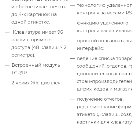
технологию удаленного
и обеспечивает печать
контроля за весами RSV;
до 4-х картинок на
одной этикетке.
функцию удаленного
контроля взвешивания R
Клавиатура имеет 96
клавиш прямого
простой пользовательск
доступа (48 клавиш × 2
интерфейс;
регистра).
ведение списка товаров,
Встроенный модуль
сообщений, отделов, гру
TCP/IP.
дополнительных текстов
стран-производителей,
2 ярких ЖК-дисплея.
штрих-кодов и магазино
получение отчетов,
редактирование формат
этикеток, клавиш, созда
картинки для клавиатур