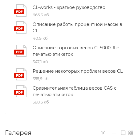
CL-works - краткое руководство
665,3 кб
Описание работы процентной массы в
CL
40,9 кб
Описание торговых весов CL5000 JI с
печатью этикеток
347,1 кб
Решение некоторых проблем весов CL
355,9 кб
Сравнительная таблица весов CAS с
печатью этикеток
588,3 кб
Галерея
1/1
—