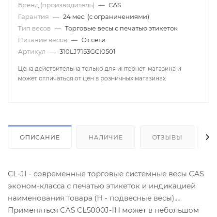
Бренд (производитель)
—
CAS
Гарантия
—
24 мес. (с ограничениями)
Тип весов
—
Торговые весы с печатью этикеток
Питание весов
—
От сети
Артикул
—
310LJ7153GCI0501
Цена действительна только для интернет-магазина и
может отличаться от цен в розничных магазинах
ОПИСАНИЕ
НАЛИЧИЕ
ОТЗЫВЫ
К
CL-JI - современные торговые системные весы CAS
эконом-класса с печатью этикеток и индикацией
наименования товара (H - подвесные весы).
Применяться CAS CL5000J-IH может в небольшом