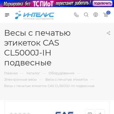
0
Весы с печатью
этикеток CAS
CL5000J-IH
подвесные
—
—
—
Главная
Каталог
Оборудование
—
—
Электронные весы
Весы с печатью этикеток
Весы с печатью этикеток CAS CL5000J-IH подвесные