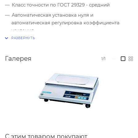
Класс точности по ГОСТ 29329 - средний
Автоматическая установка нуля и
автоматическая регулировка коэффициента
усиления
Выборка массы тары из диапазона взвешивания
Диагностика неисправностей
Галерея
1/1
—
Мембранная клавиатура
Платформа из нержавеющей стал
Интерфейс RS-232
Питание от сети
С этим товаром покупают