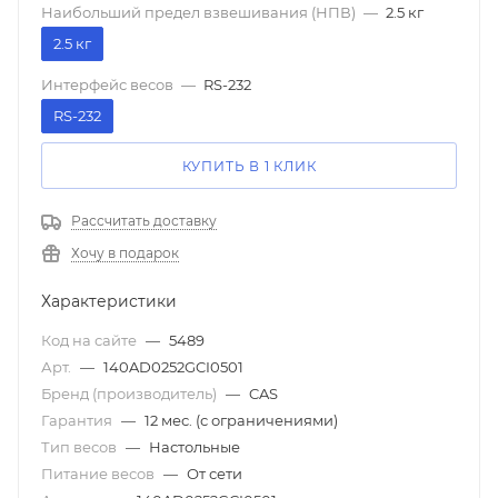
Наибольший предел взвешивания (НПВ)
—
2.5 кг
2.5 кг
Интерфейс весов
—
RS-232
RS-232
КУПИТЬ В 1 КЛИК
Рассчитать доставку
Хочу в подарок
Характеристики
Код на сайте
—
5489
Арт.
—
140AD0252GCI0501
Бренд (производитель)
—
CAS
Гарантия
—
12 мес. (с ограничениями)
Тип весов
—
Настольные
Питание весов
—
От сети