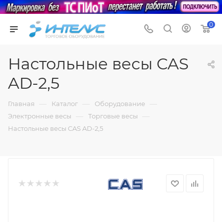
0
Настольные весы CAS
AD-2,5
—
—
—
Главная
Каталог
Оборудование
—
—
Электронные весы
Торговые весы
Настольные весы CAS AD-2,5