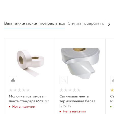
Вам также может понравиться
С этим товаром покуп
Молочная сатиновая
Сатиновая лента
С
лента стандарт PS903С
термоклеевая белая
P
SH705
Нет в наличии
Нет в наличии