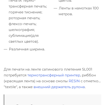
печати: термо-
цветов.
трансферная печать;
Ленты в намотках 100
горячее тиснение;
метров.
роторная печать;
флексо-печать;
шелкография;
сублимация(для
светлых цветов).
Различная ширина.
Для печати на ленте сатинового плетения SL001
потребуется
термотрансферный принтер
, риббон
(красящая лента) на основе смолы
RESIN
с отметкой
"textile", а также
внешний держатель рулона
.