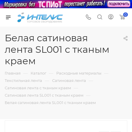
0
Белая сатиновая
лента SL001 с тканым
краем
—
—
—
Главная
Каталог
Расходные материалы
—
—
Текстильная лента
Сатиновая лента
—
Сатиновая лента с тканым краем
—
Сатиновая лента SL001 с тканым краем
Белая сатиновая лента SL001 с тканым краем