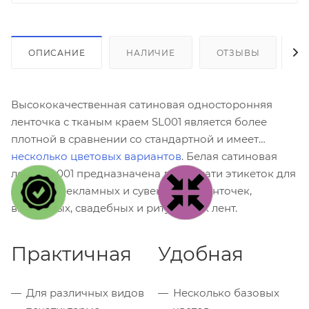
ОПИСАНИЕ
НАЛИЧИЕ
ОТЗЫВЫ
К
Высококачественная сатиновая односторонняя
ленточка с тканым краем SL001 является более
плотной в сравнении со стандартной и имеет
несколько цветовых вариантов
. Белая сатиновая
лента SL001 предназначена для печати этикеток для
одежды, рекламных и сувенирных ленточек,
выпускных, свадебных и ритуальных лент.
Практичная
Удобная
Для различных видов
Несколько базовых