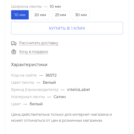
Ширина ленты
—
10 мм
10 мм
20 мм
25 мм
30 мм
КУПИТЬ В 1 КЛИК
Рассчитать доставку
Хочу в подарок
Характеристики
Код на сайте
—
36572
Цвет ленты
—
Белый
Бренд (производитель)
—
intelisLabel
Материал ленты
—
Сатин
Цвет
—
белый
Цена действительна только для интернет-магазина и
может отличаться от цен в розничных магазинах