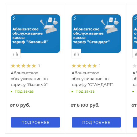
1
1
Абонентское
Абонентское
А
обслуживание по
обслуживание по
о
тарифу "Базовый"
тарифу "СТАНДАРТ"
т
Под заказ
Под заказ
от
0 руб.
от
6 100 руб.
о
ПОДРОБНЕЕ
ПОДРОБНЕЕ