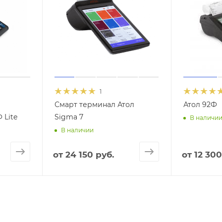
1
Смарт терминал Атол
Атол 92Ф
 Lite
Sigma 7
В наличи
В наличии
от
24 150 руб.
от
12 300