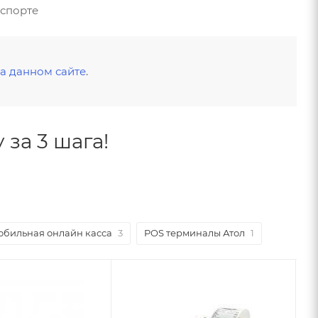
нспорте
а данном сайте
.
за 3 шага!
бильная онлайн касса
3
POS терминалы Атол
1