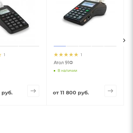
1
1
Атол 91Ф
и
В наличии
 руб.
от
11 800 руб.