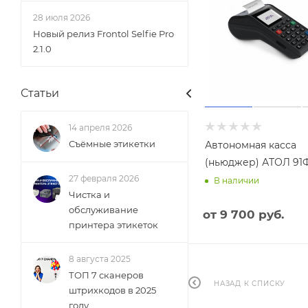
28 июля 2026
Новый релиз Frontol Selfie Pro
2.1.0
Статьи
14 апреля 2026
Съёмные этикетки
Автономная касса
(ньюджер) АТОЛ 91Ф
27 февраля 2026
В наличии
Чистка и
обслуживание
от
9 700 руб.
принтера этикеток
8 августа 2025
ТОП 7 сканеров
НАЗАД К СПИСКУ
штрихкодов в 2025
году