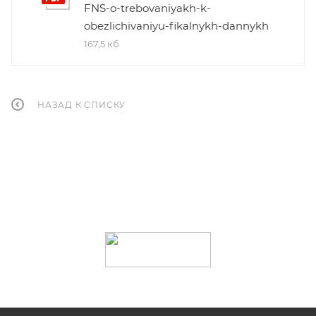
FNS-o-trebovaniyakh-k-
obezlichivaniyu-fikalnykh-dannykh
167,5 кб
НАЗАД К СПИСКУ