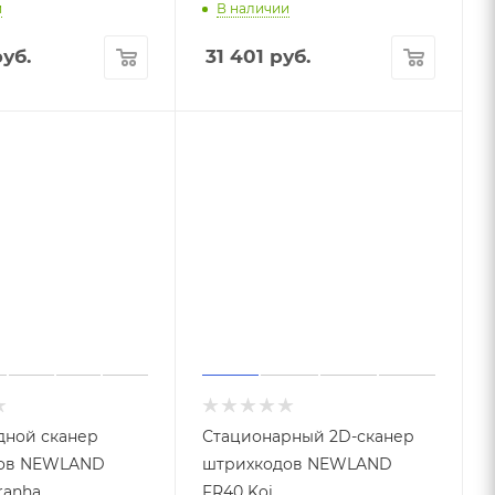
и
В наличии
уб.
31 401
руб.
дной сканер
Стационарный 2D-сканер
ов NEWLAND
штрихкодов NEWLAND
ranha
FR40 Koi