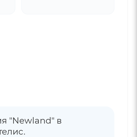
я "Newland" в
телис.