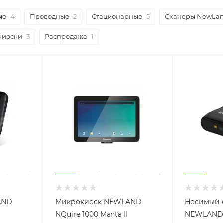
ые
4
Проводные
2
Стационарные
5
Сканеры NewLa
киоски
3
Распродажа
1
AND
Микрокиоск NEWLAND
Носимый 
NQuire 1000 Manta II
NEWLAND