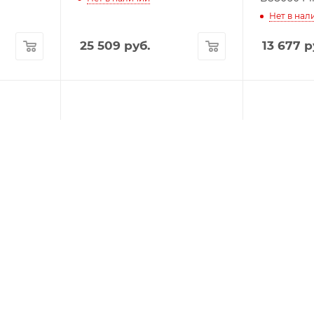
Нет в нал
25 509
руб.
13 677
р
1
AND
Сканер 2D штрихкодов
Терминал 
NEWLAND HR20 Panga II
NEWLAND 