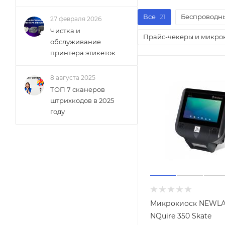
Все
21
Беспроводн
27 февраля 2026
Чистка и
Прайс-чекеры и микро
обслуживание
принтера этикеток
8 августа 2025
ТОП 7 сканеров
штрихкодов в 2025
году
Микрокиоск NEWL
NQuire 350 Skate