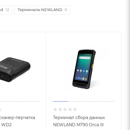
nd
12
Терминалы NEWLAND
6
сканер-перчатка
Терминал сбора данных
 WD2
NEWLAND MT90 Orca III