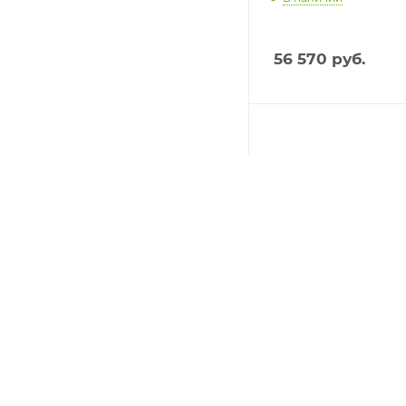
56 570
руб.
Микрокиоск NEWL
NQuire 750 Stingray