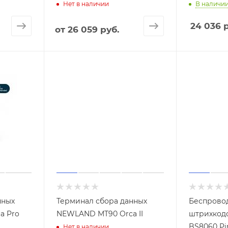
В наличи
Нет в наличии
24 036
р
от
26 059 руб.
нных
Терминал сбора данных
Беспрово
a Pro
NEWLAND MT90 Orca II
штрихкод
BS8060 Pi
Нет в наличии