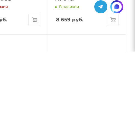
ичии
В наличии
уб.
8 659
руб.
сбора данных
Терминал сбора данных
MT65 Beluga IV
NEWLAND N7 Cachalot Pro