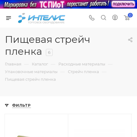
0
Пищевая стрейч
пленка
6
—
—
—
Главная
Каталог
Расходные материалы
—
—
Упаковочные материалы
Стрейч пленка
Пищевая стрейч пленка
ФИЛЬТР