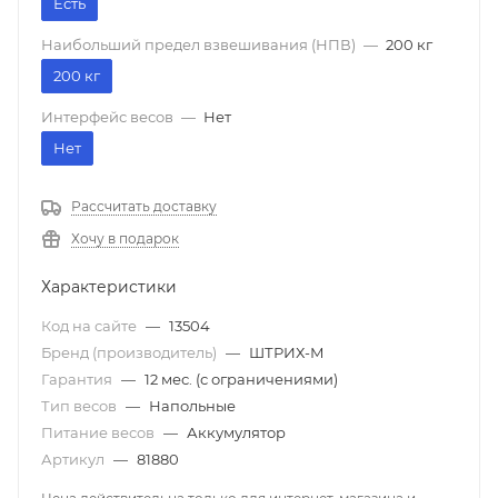
Есть
Наибольший предел взвешивания (НПВ)
—
200 кг
200 кг
Интерфейс весов
—
Нет
Нет
Рассчитать доставку
Хочу в подарок
Характеристики
Код на сайте
—
13504
Бренд (производитель)
—
ШТРИХ-М
Гарантия
—
12 мес. (с ограничениями)
Тип весов
—
Напольные
Питание весов
—
Аккумулятор
Артикул
—
81880