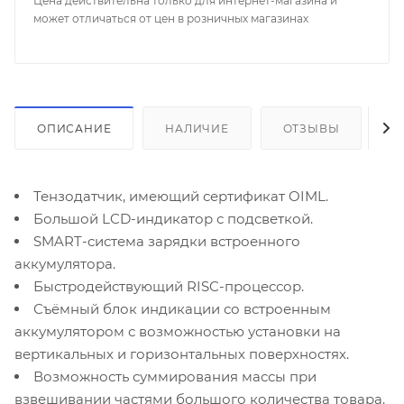
Цена действительна только для интернет-магазина и
может отличаться от цен в розничных магазинах
ОПИСАНИЕ
НАЛИЧИЕ
ОТЗЫВЫ
К
Тензодатчик, имеющий сертификат OIML.
Большой LCD-индикатор с подсветкой.
SMART-cистема зарядки встроенного
аккумулятора.
Быстродействующий RISC-процессор.
Съёмный блок индикации со встроенным
аккумулятором с возможностью установки на
вертикальных и горизонтальных поверхностях.
Возможность суммирования массы при
взвешивании частями большого количества товара.