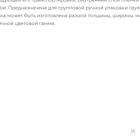
ной. Предназначена для групповой ручной упаковки груз
ка может быть изготовлена разной толщины, ширины, м
ичной цветовой гамме.
е менее: 80-100%
1/1
олее: 120%