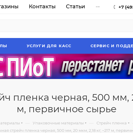
газины
Контакты
Статьи
...
+7 (49
АЛЫ
УСЛУГИ ДЛЯ КАСС
СЕРВИС И ПОДД
 пленка черная, 500 мм, 20
м, первичное сырье
—
—
материалы
Упаковочные материалы
Стрейч пленка
ная стрейч пленка черная, 500 мм, 20 мкм, 2,18 кг, ~217 м, первич