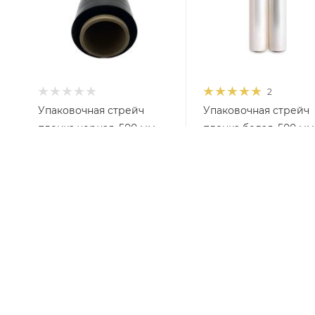
2
Упаковочная стрейч
Упаковочная стрейч
пленка черная, 500 мм,
пленка белая, 500 мм,
20 мкм, 1,188 кг, ~130 м
мкм, 2,18 кг, ~217 м,
первичное сырье
Нет в наличии
В наличии
от
0 руб.
от
538 руб.