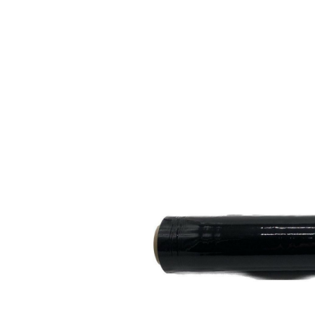
Упругое восстановление, не менее: 45%
NR - торговая марка НОВАРОЛЛ
P - первичное сырье