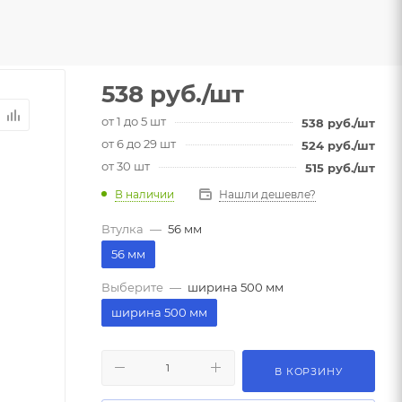
538
руб.
/шт
от 1 до 5 шт
538
руб.
/шт
от 6 до 29 шт
524
руб.
/шт
от 30 шт
515
руб.
/шт
В наличии
Нашли дешевле?
Втулка
—
56 мм
56 мм
Выберите
—
ширина 500 мм
ширина 500 мм
В КОРЗИНУ