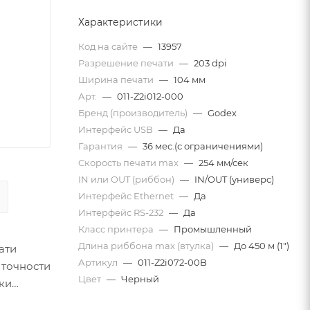
Характеристики
Код на сайте
—
13957
Разрешение печати
—
203 dpi
Ширина печати
—
104 мм
Арт.
—
011-Z2i012-000
Бренд (производитель)
—
Godex
Интерфейс USB
—
Да
Гарантия
—
36 мес.(с ограничениями)
Скорость печати mаx
—
254 мм/сек
IN или OUT (риббон)
—
IN/OUT (универс)
Интерфейс Ethernet
—
Да
Интерфейс RS-232
—
Да
Класс принтера
—
Промышленный
Длина риббона max (втулка)
—
До 450 м (1")
ати
Артикул
—
011-Z2i072-00B
 точности
Цвет
—
Черный
ки