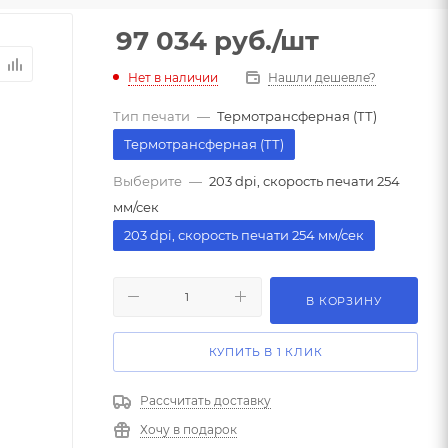
97 034
руб.
/шт
Нет в наличии
Нашли дешевле?
Тип печати
—
Термотрансферная (ТТ)
Термотрансферная (ТТ)
Выберите
—
203 dpi, скорость печати 254
мм/сек
203 dpi, скорость печати 254 мм/сек
В КОРЗИНУ
КУПИТЬ В 1 КЛИК
Рассчитать доставку
Хочу в подарок