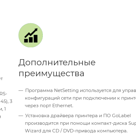
Дополнительные
преимущества
т
Программа NetSetting используется для упра
RS-
конфигураций сети при подключении к принт
45), 3
через порт Ethernet.
, 1
Установка драйвера принтера и ПО GoLabel
и
производится при помощи компакт-диска Su
Wizard для CD / DVD-привода компьютера.