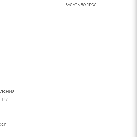
ЗАДАТЬ ВОПРОС
вления
еру
per