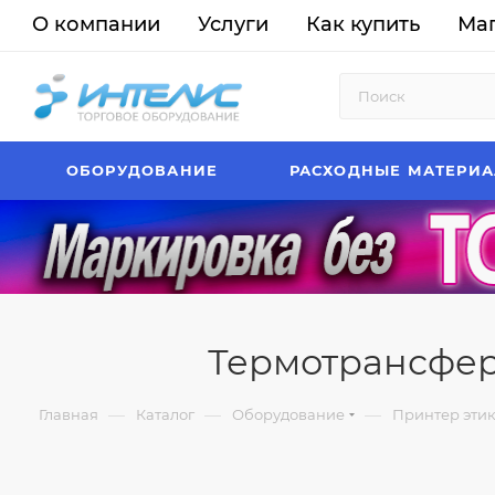
О компании
Услуги
Как купить
Ма
ОБОРУДОВАНИЕ
РАСХОДНЫЕ МАТЕРИ
Термотрансферн
—
—
—
Главная
Каталог
Оборудование
Принтер этик