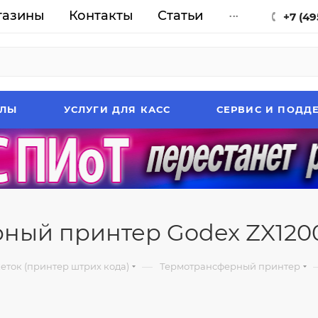
газины
Контакты
Статьи
...
+7 (49
АЛЫ
УСЛУГИ ДЛЯ КАСС
СЕРВИС И ПОДД
ый принтер Godex ZX1200i
—
еток (принтер штрих кода)
Термотрансферный принтер