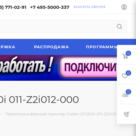
5) 771-02-91
+7 495-5000-337
ЗАКАЗАТЬ ЗВОНОК
ЕРЖКА
РАСПРОДАЖА
ПРОГРАММЫ
0
0
0
 011-Z2i012-000
—
Термотрансферный принтер Godex ZX1200i 011-Z2i012-000