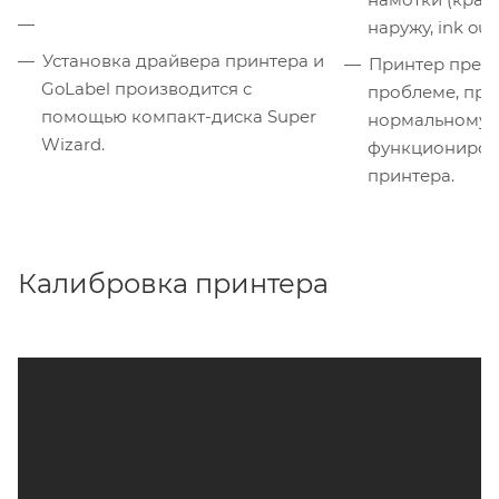
наружу, ink out;
Установка драйвера принтера и
Принтер преду
GoLabel производится с
проблеме, пр
помощью компакт-диска Super
нормальному
Wizard.
функциониро
принтера.
Калибровка принтера