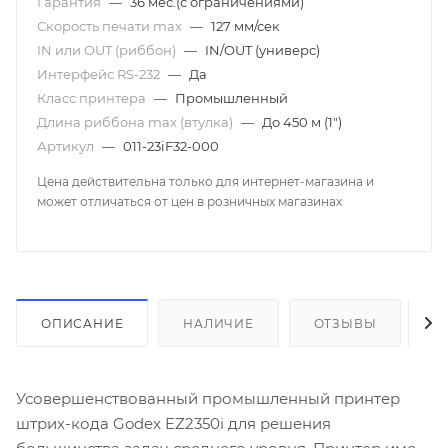
Гарантия
—
36 мес.(с ограничениями)
Скорость печати mаx
—
127 мм/сек
IN или OUT (риббон)
—
IN/OUT (универс)
Интерфейс RS-232
—
Да
Класс принтера
—
Промышленный
Длина риббона max (втулка)
—
До 450 м (1")
Артикул
—
011-23iF32-000
Цена действительна только для интернет-магазина и
может отличаться от цен в розничных магазинах
ОПИСАНИЕ
НАЛИЧИЕ
ОТЗЫВЫ
К
Усовершенствованный промышленный принтер
штрих-кода Godex EZ2350i для решения