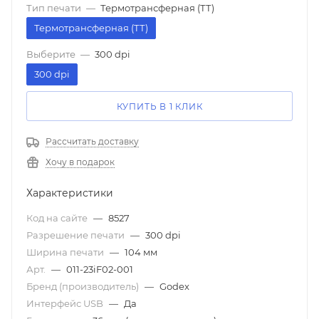
Тип печати
—
Термотрансферная (ТТ)
Термотрансферная (ТТ)
Выберите
—
300 dpi
300 dpi
КУПИТЬ В 1 КЛИК
Рассчитать доставку
Хочу в подарок
Характеристики
Код на сайте
—
8527
Разрешение печати
—
300 dpi
Ширина печати
—
104 мм
Арт.
—
011-23iF02-001
Бренд (производитель)
—
Godex
Интерфейс USB
—
Да