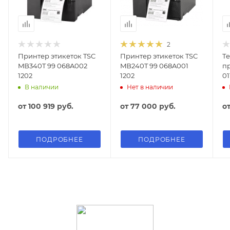
2
Принтер этикеток TSC
Принтер этикеток TSC
Т
MB340T 99 068A002
MB240T 99 068A001
п
1202
1202
01
В наличии
Нет в наличии
от
100 919 руб.
от
77 000 руб.
о
ПОДРОБНЕЕ
ПОДРОБНЕЕ