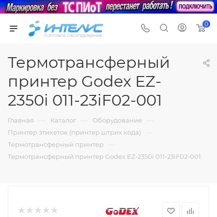
0
Термотрансферный
принтер Godex EZ-
2350i 011-23iF02-001
—
—
—
Главная
Каталог
Оборудование
—
Принтер этикеток (принтер штрих кода)
—
Термотрансферный принтер
Термотрансферный принтер Godex EZ-2350i 011-23iF02-001