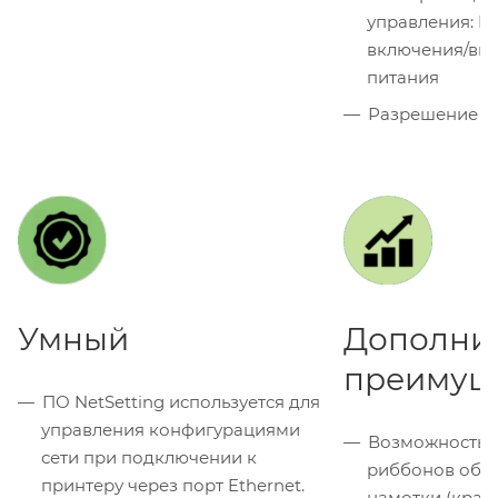
управления: F
включения/вы
питания
Разрешение пе
Умный
Дополни
преимущ
ПО NetSetting используется для
управления конфигурациями
Возможность 
сети при подключении к
риббонов обои
принтеру через порт Ethernet.
намотки (крас