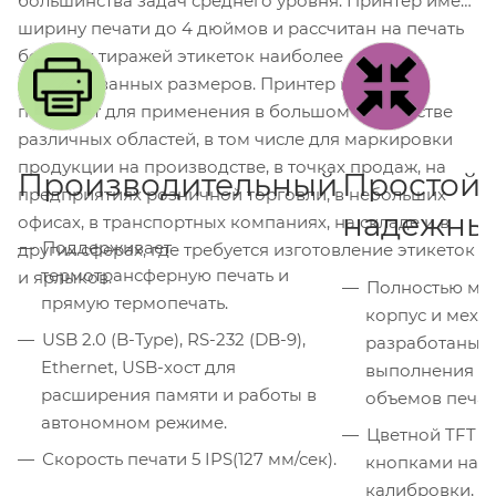
большинства задач среднего уровня. Принтер имеет
ширину печати до 4 дюймов и рассчитан на печать
больших тиражей этикеток наиболее
востребованных размеров. Принтер идеально
подходит для применения в большом количестве
различных областей, в том числе для маркировки
продукции на производстве, в точках продаж, на
Производительный
Простой 
предприятиях розничной торговли, в небольших
надежны
офисах, в транспортных компаниях, на складе и в
Поддерживает
других сферах, где требуется изготовление этикеток
термотрансферную печать и
и ярлыков.
Полностью ме
прямую термопечать.
корпус и меха
USB 2.0 (B-Type), RS-232 (DB-9),
разработаны с
Ethernet, USB-хост для
выполнения б
расширения памяти и работы в
объемов печат
автономном режиме.
Цветной TFT Ж
Скорость печати 5 IPS(127 мм/сек).
кнопками нави
калибровки, к