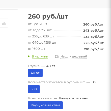
260
руб.
/шт
от 1 до 31 шт
260
руб.
/шт
от 32 до 255 шт
243
руб.
/шт
от 256 до 639 шт
235
руб.
/шт
от 640 до 1599 шт
226
руб.
/шт
от 1600 шт
218
руб.
/шт
В наличии
Нашли дешевле?
Втулка
—
40 вт.
40 вт.
Количество этикеток в рулоне, шт
—
500
500
Клей этикетки
—
Каучуковый клей
Каучуковый клей