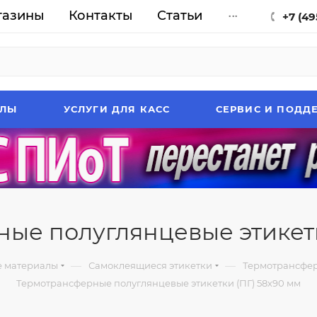
газины
Контакты
Статьи
...
+7 (49
АЛЫ
УСЛУГИ ДЛЯ КАСС
СЕРВИС И ПОДД
ые полуглянцевые этикетк
—
—
е материалы
Самоклеящиеся этикетки
Термотрансфер
Термотрансферные полуглянцевые этикетки (ПГ) 58х90 мм