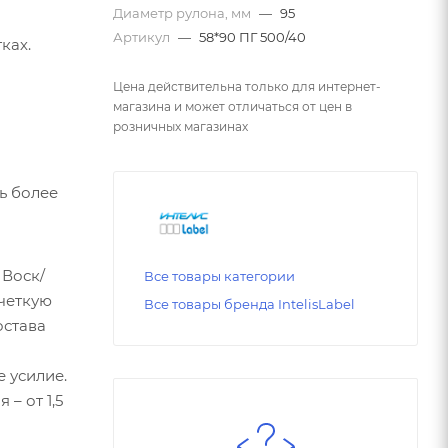
Диаметр рулона, мм
—
95
Артикул
—
58*90 ПГ 500/40
ках.
Цена действительна только для интернет-
магазина и может отличаться от цен в
розничных магазинах
 Воск/
Все товары категории
четкую
Все товары бренда IntelisLabel
остава
 усилие.
– от 1,5