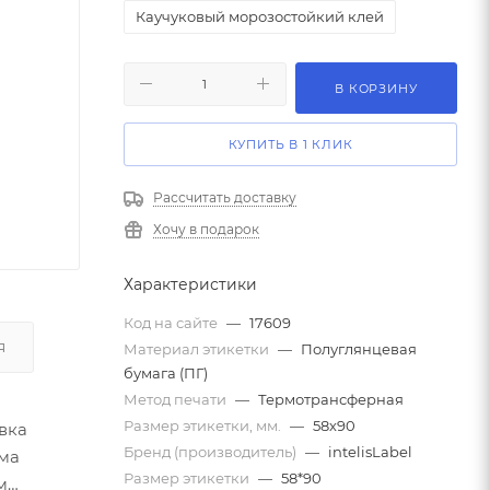
Каучуковый морозостойкий клей
В КОРЗИНУ
КУПИТЬ В 1 КЛИК
Рассчитать доставку
Хочу в подарок
Характеристики
Код на сайте
—
17609
Материал этикетки
—
Полуглянцевая
Я
бумага (ПГ)
Метод печати
—
Термотрансферная
Размер этикетки, мм.
—
58х90
вка
Бренд (производитель)
—
intelisLabel
ама
Размер этикетки
—
58*90
м