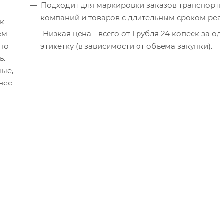
Подходит для маркировки заказов транспор
компаний и товаров с длительным сроком ре
ск
ем
Низкая цена - всего от 1 рубля 24 копеек за одну
 но
этикетку (в зависимости от объема закупки).
ь.
мые,
нее