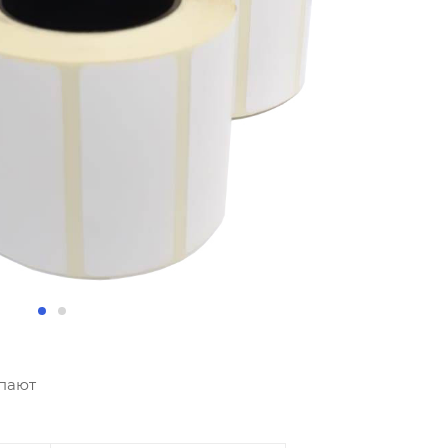
упают