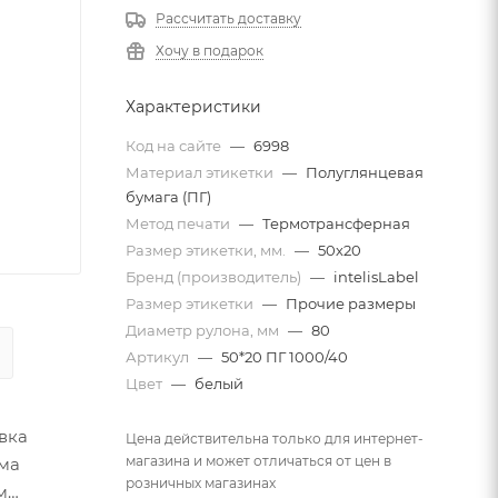
Рассчитать доставку
Хочу в подарок
Характеристики
Код на сайте
—
6998
Материал этикетки
—
Полуглянцевая
бумага (ПГ)
Метод печати
—
Термотрансферная
Размер этикетки, мм.
—
50х20
Бренд (производитель)
—
intelisLabel
Размер этикетки
—
Прочие размеры
Диаметр рулона, мм
—
80
Артикул
—
50*20 ПГ 1000/40
Цвет
—
белый
вка
Цена действительна только для интернет-
магазина и может отличаться от цен в
ама
розничных магазинах
м