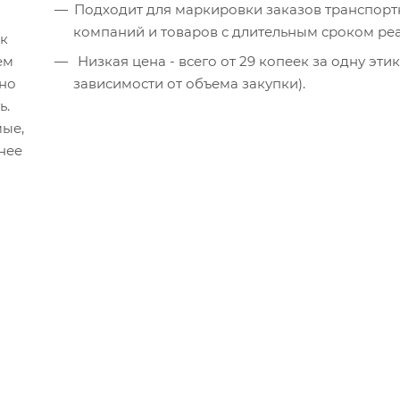
Подходит для маркировки заказов транспор
компаний и товаров с длительным сроком ре
ск
ем
Низкая цена - всего от 29 копеек за одну этикетку (в
 но
зависимости от объема закупки).
ь.
мые,
нее