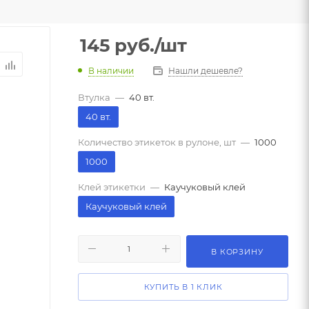
145
руб.
/шт
В наличии
Нашли дешевле?
Втулка
—
40 вт.
40 вт.
Количество этикеток в рулоне, шт
—
1000
1000
Клей этикетки
—
Каучуковый клей
Каучуковый клей
В КОРЗИНУ
КУПИТЬ В 1 КЛИК