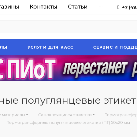
газины
Контакты
Статьи
...
+7 (49
АЛЫ
УСЛУГИ ДЛЯ КАСС
СЕРВИС И ПОДД
ые полуглянцевые этикетк
—
—
е материалы
Самоклеящиеся этикетки
Термотрансфер
Термотрансферные полуглянцевые этикетки (ПГ) 50x20 мм