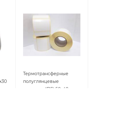
Термотрансферные
х30
полуглянцевые
этикетки (ПГ) 50x40 мм
В наличии
от
186 руб.