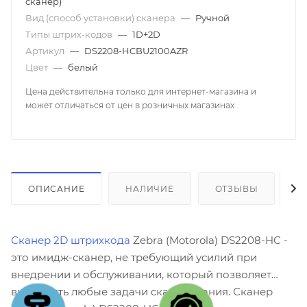
сканер)
Вид (способ установки) сканера
—
Ручной
Типы штрих-кодов
—
1D+2D
Артикул
—
DS2208-HCBU2100AZR
Цвет
—
белый
Цена действительна только для интернет-магазина и
может отличаться от цен в розничных магазинах
ОПИСАНИЕ
НАЛИЧИЕ
ОТЗЫВЫ
К
Сканер 2D штрихкода
Zebra (Motorola) DS2208-HC -
это имидж-сканер, не требующий усилий при
внедрении и обслуживании, который позволяет
выполнять любые задачи сканирования. Сканер