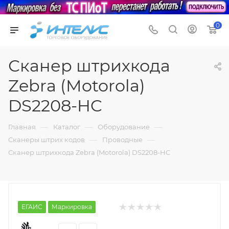
0
Сканер штрихкода
Zebra (Motorola)
DS2208-HC
—
—
—
Главная
Каталог
Оборудование
—
—
Сканеры штрих кодов
Проводные
Сканер штрихкода Zebra (Motorola) DS2208-HC
ЕГАИС
Маркировка