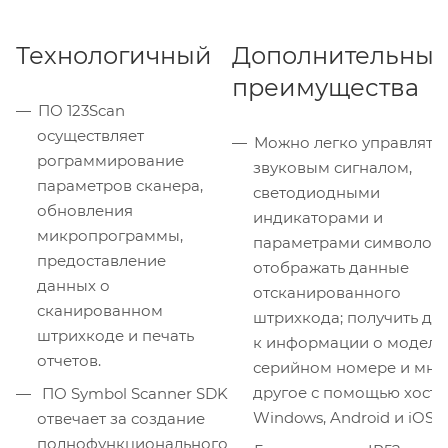
Технологичный
Дополнительны
преимущества
ПО 123Scan
осуществляет
Можно легко управлять
рограммирование
звуковым сигналом,
параметров сканера,
светодиодными
обновления
индикаторами и
микропрограммы,
параметрами символов;
предоставление
отображать данные
данных о
отсканированного
сканированном
штрихкода; получить до
штрихкоде и печать
к информации о модели
отчетов.
серийном номере и мно
другое с помощью хосто
ПО Symbol Scanner SDK
Windows, Android и iOS.
отвечает за создание
полнофункционального