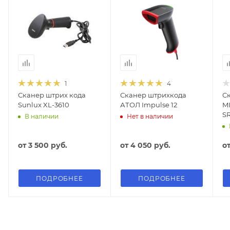
1
4
Сканер штрих кода
Сканер штрихкода
С
Sunlux XL-3610
АТОЛ Impulse 12
M
S
В наличии
Нет в наличии
от
3 500 руб.
от
4 050 руб.
о
ПОДРОБНЕЕ
ПОДРОБНЕЕ