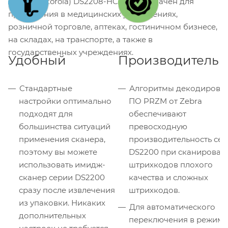
Zebra (Motorola) DS2208-HC предназначен для
применения в медицинских учреждениях,
розничной торговле, аптеках, гостиничном бизнесе,
на складах, на транспорте, а также в
государственных учреждениях.
Удобный
Производитель
Стандартные
Алгоритмы декодирова
настройки оптимально
ПО PRZM от Zebra
подходят для
обеспечивают
большинства ситуаций
превосходную
применения сканера,
производительность се
поэтому вы можете
DS2200 при сканирован
использовать имидж-
штрихкодов плохого
сканер серии DS2200
качества и сложных
сразу после извлечения
штрихкодов.
из упаковки. Никаких
Для автоматического
дополнительных
переключения в режим