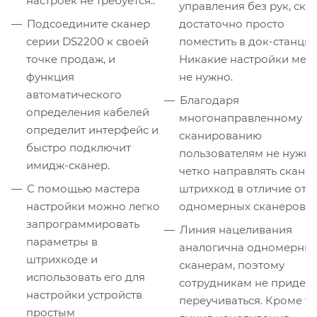
настроек не требуется..
управления без рук, ска
Подсоедините сканер
достаточно просто
серии DS2200 к своей
поместить в док-станцию
точке продаж, и
Никакие настройки мен
функция
не нужно.
автоматического
Благодаря
определения кабелей
многонаправленному
определит интерфейс и
сканированию
быстро подключит
пользователям не нужн
имидж-сканер.
четко направлять сканер
С помощью мастера
штрихкод в отличие от
настройки можно легко
одномерных сканеров.
запрограммировать
Линия нацеливания
параметры в
аналогична одномерны
штрихкоде и
сканерам, поэтому
использовать его для
сотрудникам не придетс
настройки устройств
переучиваться. Кроме то
простым