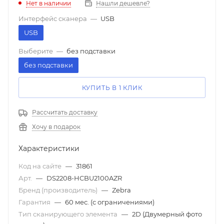
Нет в наличии
Нашли дешевле?
Интерфейс сканера
—
USB
USB
Выберите
—
без подставки
без подставки
КУПИТЬ В 1 КЛИК
Рассчитать доставку
Хочу в подарок
Характеристики
Код на сайте
—
31861
Арт.
—
DS2208-HCBU2100AZR
Бренд (производитель)
—
Zebra
Гарантия
—
60 мес. (с ограничениями)
Тип сканирующего элемента
—
2D (Двумерный фото