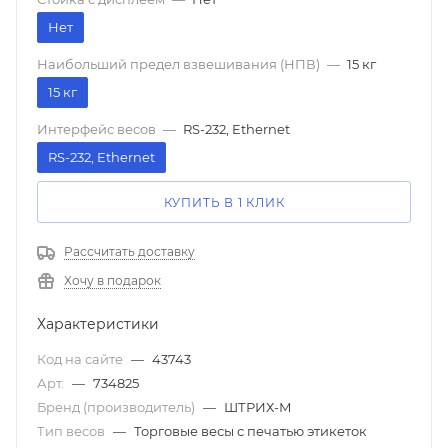
Нет
Наибольший предел взвешивания (НПВ)
—
15 кг
15 кг
Интерфейс весов
—
RS-232, Ethernet
RS-232, Ethernet
КУПИТЬ В 1 КЛИК
Рассчитать доставку
Хочу в подарок
Характеристики
Код на сайте
—
43743
Арт.
—
734825
Бренд (производитель)
—
ШТРИХ-М
Тип весов
—
Торговые весы с печатью этикеток