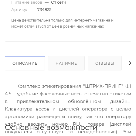
Питание весов
—
От сети
Артикул
—
734825
Цена действительна только для интернет-магазина и
может отличаться от цен в розничных магазинах
ОПИСАНИЕ
НАЛИЧИЕ
ОТЗЫВЫ
К
Комплекс этикетирования "ШТРИХ-ПРИНТ" ФI
4.5 – удобные фасовочные весы с печатью этикетки
в привлекательном обновлённом дизайне.
Клавиатура весов и дисплей оператора с целью
эргономики размещены внизу, так что оператору
удобно вводить номер PLU товара (дисплей
Основные возможности
покупателя отсутствует за ненадобностью). Эти