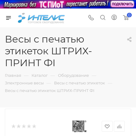
0
Весы с печатью
этикеток ШТРИХ-
ПРИНТ ФI
—
—
—
Главная
Каталог
Оборудование
—
—
Электронные весы
Весы с печатью этикеток
Весы с печатью этикеток ШТРИХ-ПРИНТ ФI