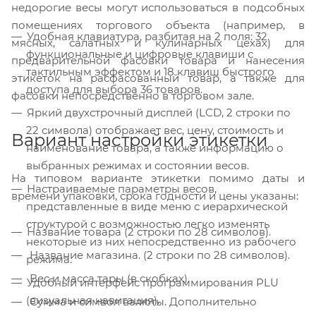
недорогие весы могут использоваться в подсобных
помещениях торгового объекта (например, в
Удобная клавиатура, разбитая на 2 поля: 32
мясных, салатных и кулинарных цехах) для
функциональные и цифровые клавиши с
предварительной фасовки товара и нанесения
тактильным эффектом и 18 клавиш быстрого
этикеток на расфасованный товар, а также для
доступа для выбора 36 товаров.
фасовки непосредственно в торговом зале.
Яркий двухстрочный дисплей (LCD, 2 строки по
22 символа) отображает вес, цену, стоимость и
Вариант настройки этикетки
наименование товара, а также информацию о
выбранных режимах и состоянии весов.
На типовом варианте этикетки помимо даты и
Настраиваемые параметры весов,
времени упаковки, срока годности и цены указаны:
представленные в виде меню с иерархической
структурой с возможностью легко изменять
Название товара (2 строки по 28 символов).
некоторые из них непосредственно из рабочего
Название магазина. (2 строки по 28 символов).
режима.
Вес и масса тары (в скобках).
Удобный интерфейс программирования PLU
(визуальная навигация).
Сумма и символ валюты. Дополнительно