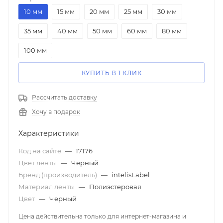
10 мм
15 мм
20 мм
25 мм
30 мм
35 мм
40 мм
50 мм
60 мм
80 мм
100 мм
КУПИТЬ В 1 КЛИК
Рассчитать доставку
Хочу в подарок
Характеристики
Код на сайте
—
17176
Цвет ленты
—
Черный
Бренд (производитель)
—
intelisLabel
Материал ленты
—
Полиэстеровая
Цвет
—
Черный
Цена действительна только для интернет-магазина и