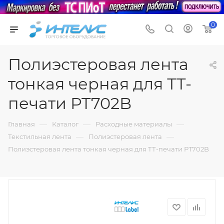
0
Полиэстеровая лента
тонкая черная для ТТ-
печати PT702B
—
—
—
Главная
Каталог
Расходные материалы
—
—
Текстильная лента
Полиэстеровая лента
Полиэстеровая лента тонкая черная для ТТ-печати PT702B