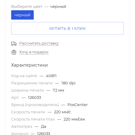
Выберите цвет
—
черный
черный
КУПИТЬ В 1 КЛИК
Рассчитать доставку
Хочу в подарок
Характеристики
Код на сайте
—
40811
Разрешение печати
—
180 dpi
Ширина печати
—
72 мм
Арт.
—
126033
Бренд (производитель)
—
PosCenter
Скорость печати
—
220 мм/с
Скорость печати mаx
—
220 мм/сек
Автоотрез
—
Да
Артикул
—
126033