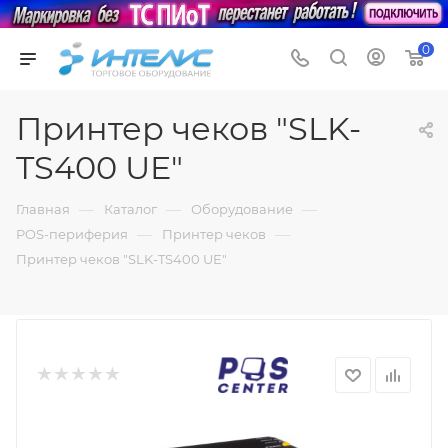
0
Принтер чеков "SLK-
TS400 UE"
—
—
—
Главная
Каталог
Оборудование
—
—
POS-периферия
Принтер чеков
Принтер чеков "SLK-TS400 UE"