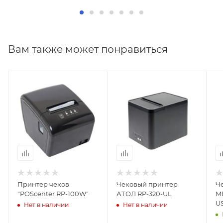
Вам также может понравиться
Принтер чеков
Чековый принтер
Ч
"POScenter RP-100W"
АТОЛ RP-320-UL
M
US
Нет в наличии
Нет в наличии