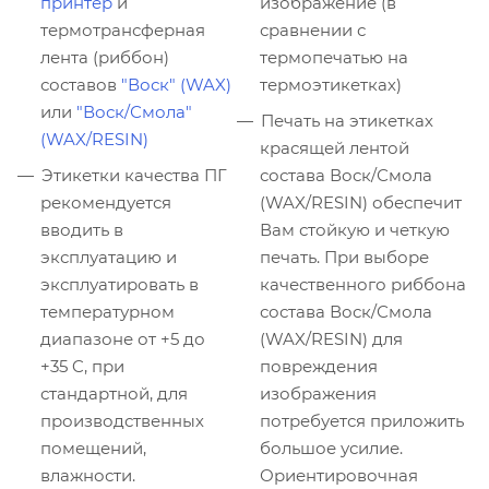
принтер
и
изображение (в
термотрансферная
сравнении с
лента (риббон)
термопечатью на
составов
"Воск" (WAX)
термоэтикетках)
или
"Воск/Смола"
Печать на этикетках
(WAX/RESIN)
красящей лентой
Этикетки качества ПГ
состава Воск/Смола
рекомендуется
(WAX/RESIN) обеспечит
вводить в
Вам стойкую и четкую
эксплуатацию и
печать. При выборе
эксплуатировать в
качественного риббона
температурном
состава Воск/Смола
диапазоне от +5 до
(WAX/RESIN) для
+35 C, при
повреждения
стандартной, для
изображения
производственных
потребуется приложить
помещений,
большое усилие.
влажности.
Ориентировочная