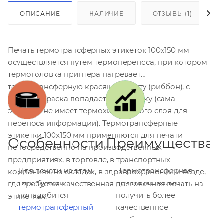
ОПИСАНИЕ
НАЛИЧИЕ
ОТЗЫВЫ (1)
Печать термотрансферных этикеток 100х150 мм
осуществляется путем термопереноса, при котором
термоголовка принтера нагревает
термотрансферную красящую ленту (риббон), с
которой краска попадает на этикетку (сама
этикетка не имеет термохимического слоя для
переноса информации). Термотрансферные
этикетки 100x150 мм применяются для печати
Особенности
Преимущества
непосредственно на производственных
предприятиях, в торговле, в транспортных
Для печати на этом
Термотрансферная
компаниях, на складах, в здравоохранении и везде,
типе бумаги
печать позволяет
где требуется качественная долговечная печать на
понадобится
получить более
этикетках.
термотрансферный
качественное