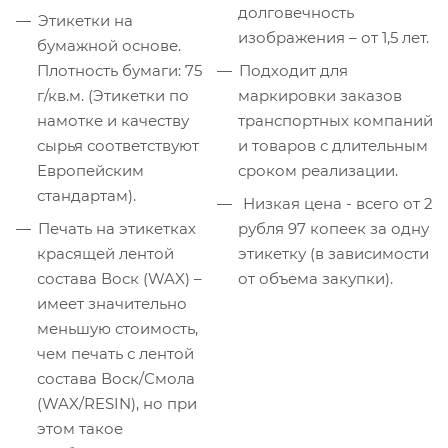
долговечность
Этикетки на
изображения – от 1,5 лет.
бумажной основе.
Плотность бумаги: 75
Подходит для
г/кв.м. (Этикетки по
маркировки заказов
намотке и качеству
транспортных компаний
сырья соответствуют
и товаров с длительным
Европейским
сроком реализации.
стандартам).
Низкая цена - всего от 2
Печать на этикетках
рубля 97 копеек за одну
красящей лентой
этикетку (в зависимости
состава Воск (WAX) –
от объема закупки).
имеет значительно
меньшую стоимость,
чем печать с лентой
состава Воск/Смола
(WAX/RESIN), но при
этом такое