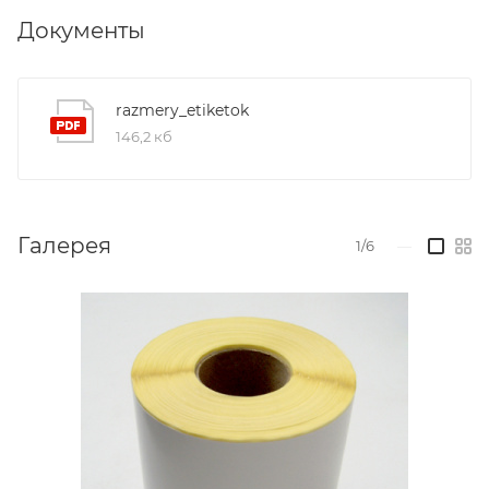
Документы
razmery_etiketok
146,2 кб
Галерея
1/6
—