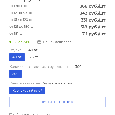
от 1 до 11 шт
366
руб.
/шт
от 12 до 60 шт
343
руб.
/шт
от 61 до 120 шт
331
руб.
/шт
от 121 до 180 шт
318
руб.
/шт
от 181 шт
311
руб.
/шт
В наличии
Нашли дешевле?
Втулка
—
40 вт.
40 вт.
76 вт.
Количество этикеток в рулоне, шт
—
300
300
Клей этикетки
—
Каучуковый клей
Каучуковый клей
КУПИТЬ В 1 КЛИК
Рассчитать доставку