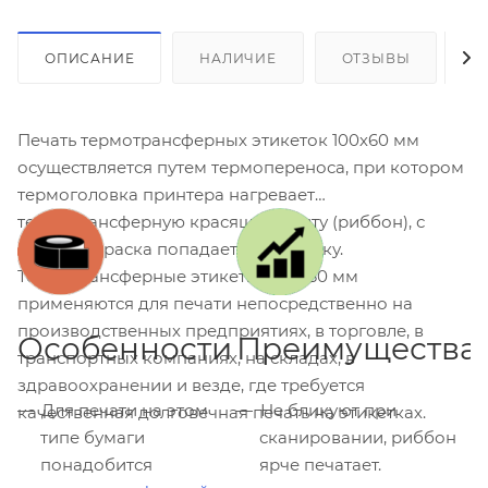
ОПИСАНИЕ
НАЛИЧИЕ
ОТЗЫВЫ
К
Печать термотрансферных этикеток 100х60 мм
осуществляется путем термопереноса, при котором
термоголовка принтера нагревает
термотрансферную красящую ленту (риббон), с
которой краска попадает на этикетку.
Термотрансферные этикетки 100x60 мм
применяются для печати непосредственно на
производственных предприятиях, в торговле, в
Особенности
Преимущества
транспортных компаниях, на складах, в
здравоохранении и везде, где требуется
Для печати на этом
Не бликуют при
качественная долговечная печать на этикетках.
типе бумаги
сканировании, риббон
понадобится
ярче печатает.