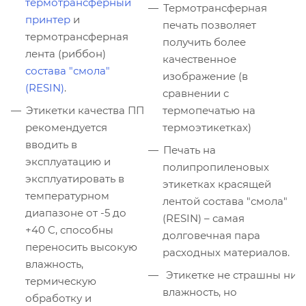
термотрансферный
Термотрансферная
принтер
и
печать позволяет
термотрансферная
получить более
лента (риббон)
качественное
состава "смола"
изображение (в
(RESIN)
.
сравнении с
Этикетки качества ПП
термопечатью на
рекомендуется
термоэтикетках)
вводить в
Печать на
эксплуатацию и
полипропиленовых
эксплуатировать в
этикетках красящей
температурном
лентой состава "смола"
диапазоне от -5 до
(RESIN) – самая
+40 C, способны
долговечная пара
переносить высокую
расходных материалов.
влажность,
Этикетке не страшны ни
термическую
влажность, но
обработку и