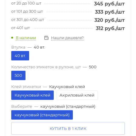
от 20 до 100 шт
345
руб.
/шт
от 101 до 300 шт
333
руб.
/шт
от 301 до 400 шт
320
руб.
/шт
от 401 шт
312
руб.
/шт
В наличии
Нашли дешевле?
Втулка
—
40 вт.
40 вт.
Количество этикеток в рулоне, шт
—
500
500
Клей этикетки
—
Каучуковый клей
Каучуковый клей
Акриловый клей
Выберите
—
каучуковый (стандартный)
каучуковый (стандартный)
КУПИТЬ В 1 КЛИК