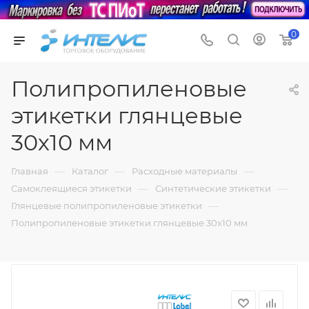
0
Полипропиленовые
этикетки глянцевые
30х10 мм
—
—
—
Главная
Каталог
Расходные материалы
—
—
Самоклеящиеся этикетки
Синтетические этикетки
—
Глянцевые полипропиленовые этикетки
Полипропиленовые этикетки глянцевые 30х10 мм