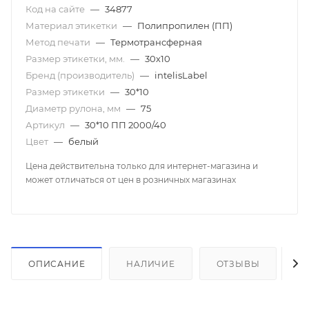
Код на сайте
—
34877
Материал этикетки
—
Полипропилен (ПП)
Метод печати
—
Термотрансферная
Размер этикетки, мм.
—
30х10
Бренд (производитель)
—
intelisLabel
Размер этикетки
—
30*10
Диаметр рулона, мм
—
75
Артикул
—
30*10 ПП 2000/40
Цвет
—
белый
Цена действительна только для интернет-магазина и
может отличаться от цен в розничных магазинах
ОПИСАНИЕ
НАЛИЧИЕ
ОТЗЫВЫ
К