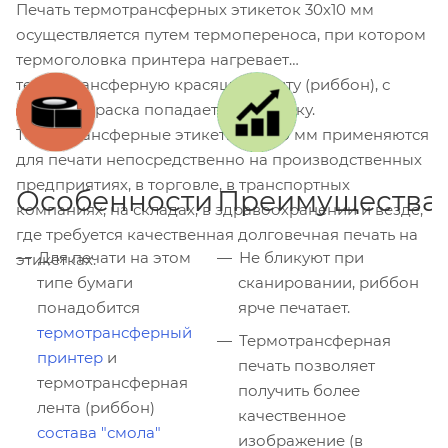
Печать термотрансферных этикеток 30х10 мм
осуществляется путем термопереноса, при котором
термоголовка принтера нагревает
термотрансферную красящую ленту (риббон), с
которой краска попадает на этикетку.
Термотрансферные этикетки 30x10 мм применяются
для печати непосредственно на производственных
предприятиях, в торговле, в транспортных
Особенности
Преимущества
компаниях, на складах, в здравоохранении и везде,
где требуется качественная долговечная печать на
Для печати на этом
Не бликуют при
этикетках.
типе бумаги
сканировании, риббон
понадобится
ярче печатает.
термотрансферный
Термотрансферная
принтер
и
печать позволяет
термотрансферная
получить более
лента (риббон)
качественное
состава "смола"
изображение (в