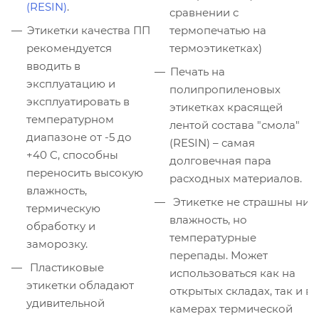
(RESIN)
.
сравнении с
Этикетки качества ПП
термопечатью на
рекомендуется
термоэтикетках)
вводить в
Печать на
эксплуатацию и
полипропиленовых
эксплуатировать в
этикетках красящей
температурном
лентой состава "смола"
диапазоне от -5 до
(RESIN) – самая
+40 C, способны
долговечная пара
переносить высокую
расходных материалов.
влажность,
Этикетке не страшны ни
термическую
влажность, но
обработку и
температурные
заморозку.
перепады. Может
Пластиковые
использоваться как на
этикетки обладают
открытых складах, так и в
удивительной
камерах термической