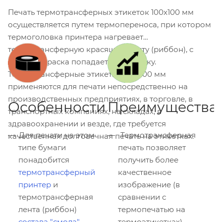
Печать термотрансферных этикеток 100х100 мм
осуществляется путем термопереноса, при котором
термоголовка принтера нагревает
термотрансферную красящую ленту (риббон), с
которой краска попадает на этикетку.
Термотрансферные этикетки 100x100 мм
применяются для печати непосредственно на
производственных предприятиях, в торговле, в
Особенности
Преимущества
транспортных компаниях, на складах, в
здравоохранении и везде, где требуется
Для печати на этом
Термотрансферная
качественная долговечная печать на этикетках.
типе бумаги
печать позволяет
понадобится
получить более
термотрансферный
качественное
принтер
и
изображение (в
термотрансферная
сравнении с
лента (риббон)
термопечатью на
состава "смола"
термоэтикетках)