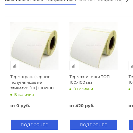
Термотрансферные
Термоэтикетки ТОП
Т
полуглянцевые
100х100 мм
1
этикетки (ПГ) 100х100
В наличии
мм
В наличии
от
0 руб.
от
420 руб.
о
ПОДРОБНЕЕ
ПОДРОБНЕЕ