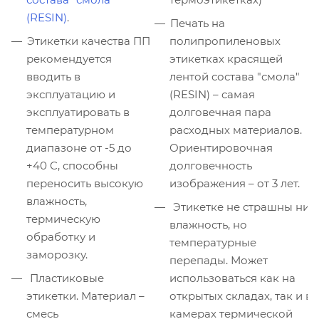
(RESIN)
.
Печать на
Этикетки качества ПП
полипропиленовых
рекомендуется
этикетках красящей
вводить в
лентой состава "смола"
эксплуатацию и
(RESIN) – самая
эксплуатировать в
долговечная пара
температурном
расходных материалов.
диапазоне от -5 до
Ориентировочная
+40 C, способны
долговечность
переносить высокую
изображения – от 3 лет.
влажность,
Этикетке не страшны ни
термическую
влажность, но
обработку и
температурные
заморозку.
перепады. Может
Пластиковые
использоваться как на
этикетки. Материал –
открытых складах, так и в
смесь
камерах термической