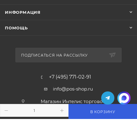
ИНФОРМАЦИЯ
ПОМОЩЬ
ПОДПИСАТЬСЯ НА РАССЫЛКУ
+7 (495) 771-02-91
info@pos-shop.ru
Магазин Интелис торговое
оборудование
В КОРЗИНУ
г. Москва, Сущевский вал, д. 5с1А'