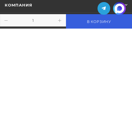
КОМПАНИЯ
ИНФОРМАЦИЯ
В КОРЗИНУ
ПОМОЩЬ
ПОДПИСАТЬСЯ НА РАССЫЛКУ
+7 (495) 771-02-91
info@pos-shop.ru
Магазин Интелис торговое
оборудование
г. Москва, Сущевский вал, д. 5с1А'