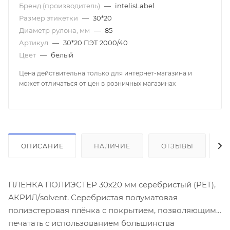
Бренд (производитель)
—
intelisLabel
Размер этикетки
—
30*20
Диаметр рулона, мм
—
85
Артикул
—
30*20 ПЭТ 2000/40
Цвет
—
белый
Цена действительна только для интернет-магазина и
может отличаться от цен в розничных магазинах
ОПИСАНИЕ
НАЛИЧИЕ
ОТЗЫВЫ
К
ПЛЕНКА ПОЛИЭСТЕР 30х20 мм серебристый (PET),
АКРИЛ/solvent. Серебристая полуматовая
полиэстеровая плёнка с покрытием, позволяющим
печатать с использованием большинства