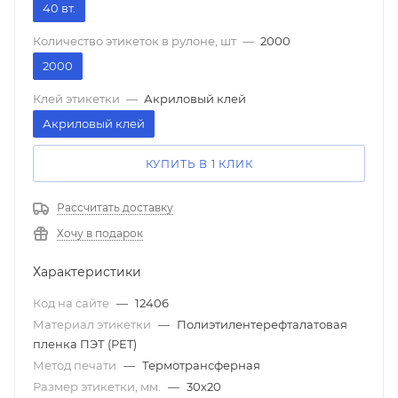
40 вт.
Количество этикеток в рулоне, шт
—
2000
2000
Клей этикетки
—
Акриловый клей
Акриловый клей
КУПИТЬ В 1 КЛИК
Рассчитать доставку
Хочу в подарок
Характеристики
Код на сайте
—
12406
Материал этикетки
—
Полиэтилентерефталатовая
пленка ПЭТ (PET)
Метод печати
—
Термотрансферная
Размер этикетки, мм.
—
30х20