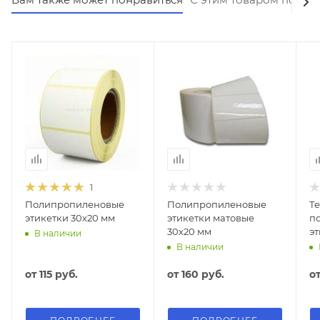
1
Полипропиленовые
Полипропиленовые
Т
этикетки 30х20 мм
этикетки матовые
п
30х20 мм
эт
В наличии
В наличии
от
115 руб.
от
160 руб.
о