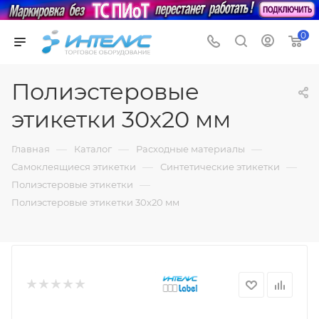
0
Полиэстеровые
этикетки 30х20 мм
—
—
—
Главная
Каталог
Расходные материалы
—
—
Самоклеящиеся этикетки
Синтетические этикетки
—
Полиэстеровые этикетки
Полиэстеровые этикетки 30х20 мм